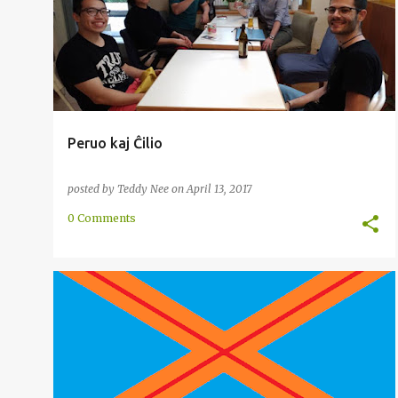
PERUO
+
Peruo kaj Ĉilio
posted by
Teddy Nee
on
April 13, 2017
0 Comments
AFRIKO
ATLAANS
ATLANSA
ENKONDUKO
+
1