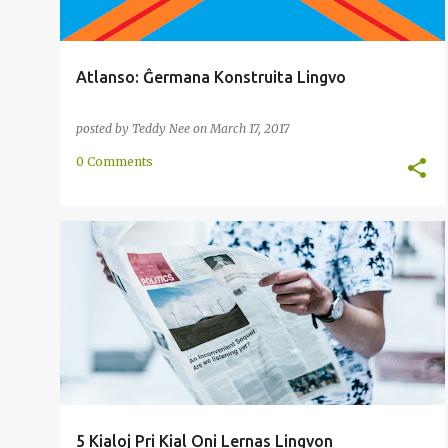
Atlanso: Ĝermana Konstruita Lingvo
posted by
Teddy Nee
on
March 17, 2017
0 Comments
AVANTAĜO
CERBO
KIALO
KONO
+
1
5 Kialoj Pri Kial Oni Lernas Lingvon