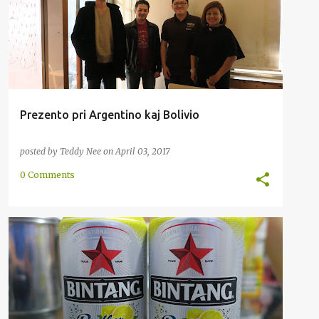
INTERNACIA
KULTURO
POLITIKO
+
PREZENTADO
Prezento pri Argentino kaj Bolivio
posted by
Teddy Nee
on
April 03, 2017
0 Comments
AŬSTRONEZIA
ENKONDUKO
INDONEZIA
INDONEZIO
METODO
+