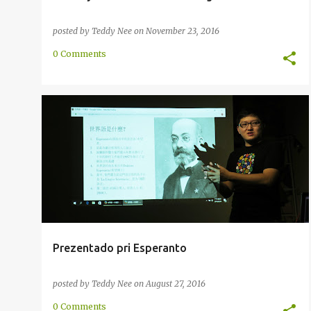
posted by
Teddy Nee
on
November 23, 2016
0 Comments
DONACO
ESPERANTO
LIBRO
ORGANIZO
PREZENTADO
RAKONTO
SENPROFITA
+
TAJVANO
Prezentado pri Esperanto
posted by
Teddy Nee
on
August 27, 2016
0 Comments