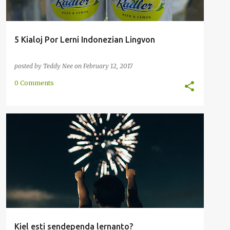
5 Kialoj Por Lerni Indonezian Lingvon
posted by
Teddy Nee
on
February 12, 2017
0 Comments
DIALEKTO
ENRETA
INDONEZIA
LERNANTO
LERNSTILO
METODO
RAKONTO
+
SENDEPENDA
Kiel esti sendependa lernanto?