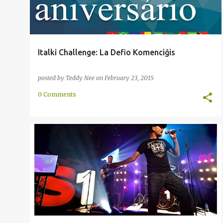
Italki Challenge: La Defio Komenciĝis
posted by
Teddy Nee
on
February 23, 2015
0 Comments
AFRIKANSA
ENKONDUKO
ESPERANTA
HISPANA
KULTURO
NEDERLANDA
+