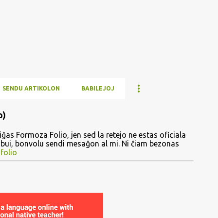
Skip to main content
SENDU ARTIKOLON
BABILEJOJ
o)
ĝas Formoza Folio, jen sed la retejo ne estas oficiala
ribui, bonvolu sendi mesaĝon al mi. Ni ĉiam bezonas
folio