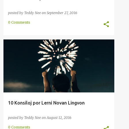
posted by
Teddy Nee
on
September 27, 2016
0 Comments
ENRETA
KONSILO
LERNADO
METODO
MOTIVADO
PAROLADO
RAKONTO
+
10 Konsiloj por Lerni Novan Lingvon
posted by
Teddy Nee
on
August 12, 2016
0 Comments