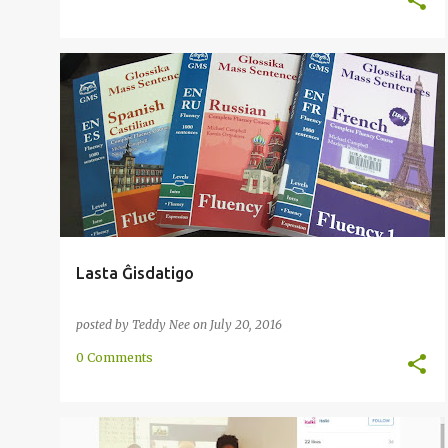
AZIO
BLOGO
CENTRA
ENRETA
FRANCA
+
3
Lasta Ĝisdatigo
posted by
Teddy Nee
on
July 20, 2016
0 Comments