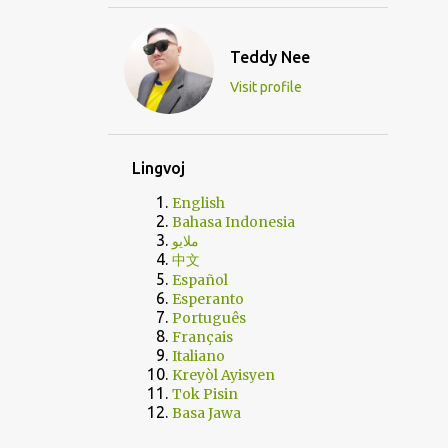
Teddy Nee
Visit profile
Lingvoj
English
Bahasa Indonesia
ملايو
中文
Español
Esperanto
Português
Français
Italiano
Kreyòl Ayisyen
Tok Pisin
Basa Jawa