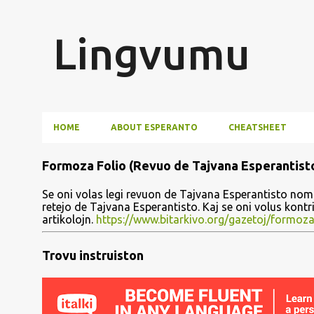
Lingvumu
HOME
ABOUT ESPERANTO
CHEATSHEET
P
Formoza Folio (Revuo de Tajvana Esperantist
o
Se oni volas legi revuon de Tajvana Esperantisto nomi
s
retejo de Tajvana Esperantisto. Kaj se oni volus kont
artikolojn.
https://www.bitarkivo.org/gazetoj/formoza
t
s
Trovu instruiston