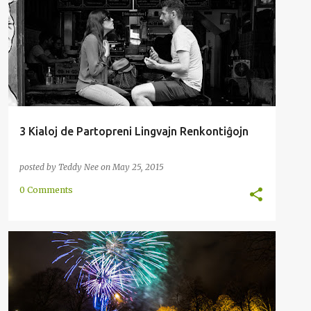
INTERNACIA
KOMUNUMO
LINGVO
MOTIVO
RENKONTIĜO
SOCIO
+
3 Kialoj de Partopreni Lingvajn Renkontiĝojn
posted by
Teddy Nee
on
May 25, 2015
0 Comments
DEFIO
ENRETA
INTERNACIA
KOMUNUMO
METODO
RAKONTO
+