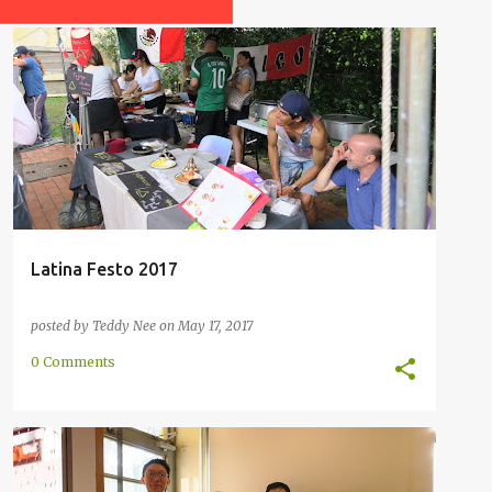
ARGENTINO
EVENTO
FESTO
HAITIO
KULTURO
LATINO
MANĜAĴO
MUZIKO
TRINKAĴO
+
Latina Festo 2017
posted by
Teddy Nee
on
May 17, 2017
0 Comments
ANGLA
ARGENTINO
BOLIVIO
ĈINA
HISPANA