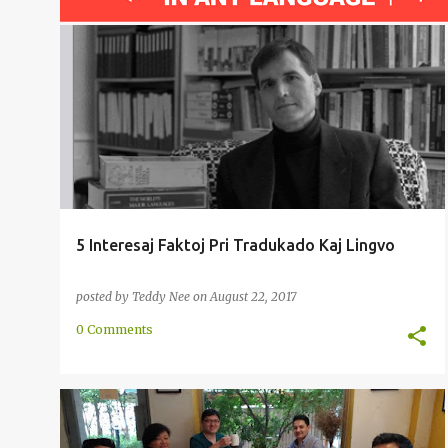
BIBLIO
DEKLARACIO
ENRETA
HOMAJ
+
3
5 Interesaj Faktoj Pri Tradukado Kaj Lingvo
posted by
Teddy Nee
on
August 22, 2017
0 Comments
AMERIKO
ĈILIO
DANCO
KULTURO
LATINO