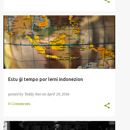
ENKONDUKO
GLOSSIKO
INDONEZIO
MALAJA
MALAJZIO
METODO
RECENZO
+
Estu ĝi tempo por lerni indonezion
posted by
Teddy Nee
on
April 29, 2016
0 Comments