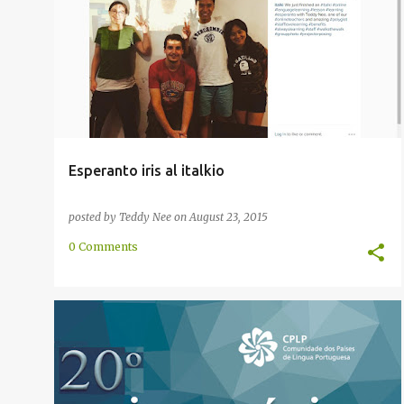
ĈINIO
ESPERANTO
INTERNACIA
ITALKI
ITALKIO
TAJVANO
+
Esperanto iris al italkio
posted by
Teddy Nee
on
August 23, 2015
0 Comments
ENRETA
GALEGA
HISPANA
MIRANDA
+
PORTUGALA