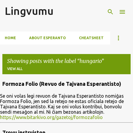
Lingvumu
Skip to main content
HOME
ABOUT ESPERANTO
CHEATSHEET
Showing posts with the label
hungario
VIEW ALL
Formoza Folio (Revuo de Tajvana Esperantisto)
P
Se oni volas legi revuon de Tajvana Esperantisto nomiĝas
o
Formoza Folio, jen sed la retejo ne estas oficiala retejo de
s
Tajvana Esperantisto. Kaj se oni volus kontribui, bonvolu
sendi mesaĝon al mi. Ni ĉiam bezonas artikolojn.
t
https://www.bitarkivo.org/gazetoj/formozafolio
s
Trovu instruiston