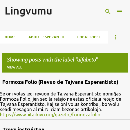
Lingvumu
Skip to main content
HOME
ABOUT ESPERANTO
CHEATSHEET
Showing posts with the label
alfabeto
VIEW ALL
Formoza Folio (Revuo de Tajvana Esperantisto)
P
Se oni volas legi revuon de Tajvana Esperantisto nomiĝas
o
Formoza Folio, jen sed la retejo ne estas oficiala retejo de
s
Tajvana Esperantisto. Kaj se oni volus kontribui, bonvolu
sendi mesaĝon al mi. Ni ĉiam bezonas artikolojn.
t
https://www.bitarkivo.org/gazetoj/formozafolio
s
Trovu instruiston