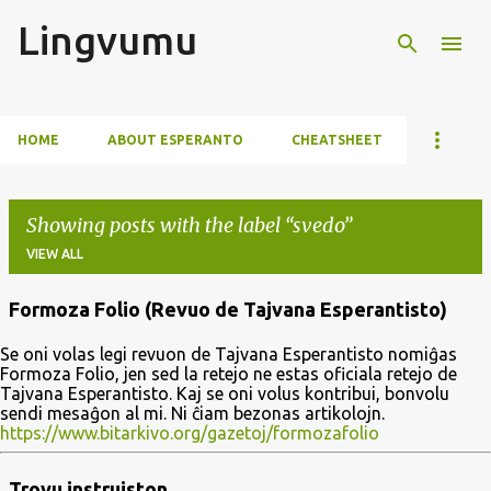
Lingvumu
Skip to main content
HOME
ABOUT ESPERANTO
CHEATSHEET
Showing posts with the label
svedo
VIEW ALL
Formoza Folio (Revuo de Tajvana Esperantisto)
P
Se oni volas legi revuon de Tajvana Esperantisto nomiĝas
o
Formoza Folio, jen sed la retejo ne estas oficiala retejo de
s
Tajvana Esperantisto. Kaj se oni volus kontribui, bonvolu
sendi mesaĝon al mi. Ni ĉiam bezonas artikolojn.
t
https://www.bitarkivo.org/gazetoj/formozafolio
s
Trovu instruiston