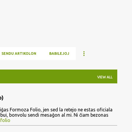
Skip to main content
SENDU ARTIKOLON
BABILEJOJ
VIEW ALL
o)
ĝas Formoza Folio, jen sed la retejo ne estas oficiala
ribui, bonvolu sendi mesaĝon al mi. Ni ĉiam bezonas
folio