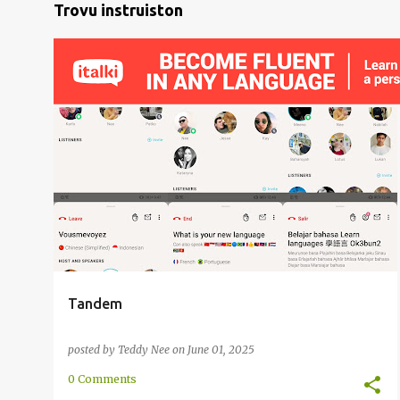
Trovu instruiston
AŬSKULTADO
INTERRETE
LERNADO
PAROLADO
SOCIAJ RETOJ
+
Tandem
posted by
Teddy Nee
on
June 01, 2025
0 Comments