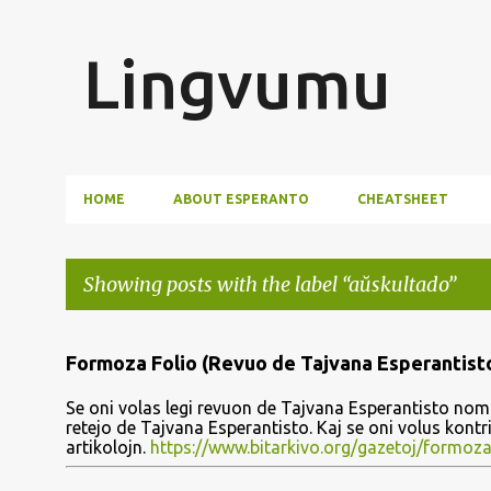
Lingvumu
HOME
ABOUT ESPERANTO
CHEATSHEET
Showing posts with the label
aŭskultado
P
Formoza Folio (Revuo de Tajvana Esperantist
o
Se oni volas legi revuon de Tajvana Esperantisto nomi
s
retejo de Tajvana Esperantisto. Kaj se oni volus kont
artikolojn.
https://www.bitarkivo.org/gazetoj/formoza
t
s