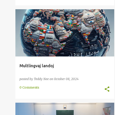
AŬSKULTADO
ENKONDUKO
LEGADO
METODO
RETE
+
Multlingvaj landoj
posted by
Teddy Nee
on
October 08, 2024
0 Comments
AŬSKULTADO
GRAMATIKO
LEGI
METODO