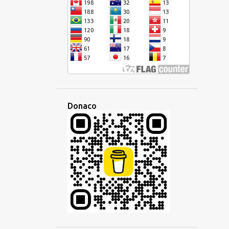
ESPERANTO
ESPLORO
ETIMOLOGIO
ETNO
EŬROPA
EŬROPO
EVENTO
EVOLUADO
FAMILIO
FANTAZIA
FESTO
FILIO
FILIPINA
FILIPINOJ
FILMETO
FIRMAO
FRANCA
Donaco
FRAZO
FREMDA
FREMDLINGVO
FREMDULOJ
GALEGA
GEOGRAFIA
GERMANA
GESTO
GLOSSIKO
GRAMATIKO
HAITIA KREOLA
HAITIO
HAKKA
HEBREA
HELPA
HEREDAĴO
HISPANA
HISTORIO
HOKKIEN
HOKKIENA