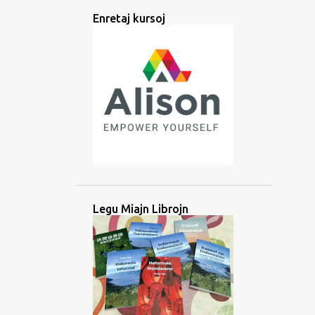
ANTIKVA
APPO
ARABA
Enretaj kursoj
ARABO
ARGENTINO
ARTEFARITA
ARTOJ
ATESTILO
ATLAANS
ATLANSA
AUDIO
AŬSKULTADO
AŬSKULTU
AŬSTRONEZIA
AVANTAĜO
AZERBAJĜANO
AZIO
BAJBAJINA
BALIA
BANGLADEŜO
BARATA
BARATO
BATAKA
BATANESO
Legu Miajn Librojn
BATANO
BEZONO
BIBLIO
BILDOJ
BIRMA
BLOGO
BOLIVIO
BRAHMIA
BRITA
BRUNEJO
BUSUU
ĈAVAKANA