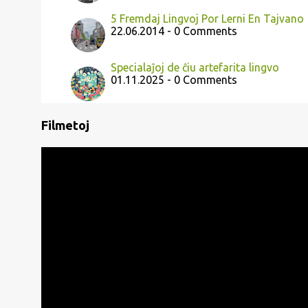
5 Fremdaj Lingvoj Por Lerni En Tajvano
22.06.2014 - 0 Comments
Specialaĵoj de ĉiu artefarita lingvo
01.11.2025 - 0 Comments
Filmetoj