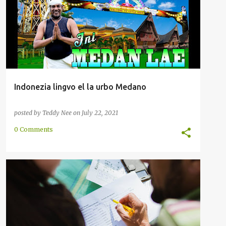
SLANGO
SUMATERO
+
Indonezia lingvo el la urbo Medano
posted by
Teddy Nee
on
July 22, 2021
0 Comments
AŬSKULTADO
FRAZO
INSTIGO
+
1