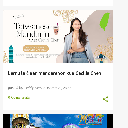
AŬSKULTADO
CECILIA CHEN
ĈINA
FILMETO
+
6
Lernu la ĉinan mandarenon kun Cecilia Chen
posted by
Teddy Nee
on
March 29, 2022
0 Comments
AŬSKULTADO
MEDANO
NORDA
PAROLADO