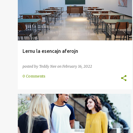
PAROLI
SKRIBO
+
Lernu la esencajn aferojn
posted by
Teddy Nee
on
February 16, 2022
0 Comments
AŬSKULTADO
LEGADO
METODO
PAROLADO
+
SKRIBO