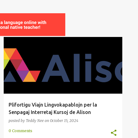
ATESTILO
AŬSKULTADO
FILIO
INTERRETA
LEGADO
METODO
PAROLADO
SKRIBADO
+
Plifortigu Viajn Lingvokapablojn per la
Senpagaj Interretaj Kursoj de Alison
posted by
Teddy Nee
on
October 15, 2024
0 Comments