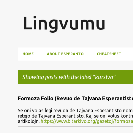
Lingvumu
HOME
ABOUT ESPERANTO
CHEATSHEET
Showing posts with the label
kursiva
P
Formoza Folio (Revuo de Tajvana Esperantist
o
Se oni volas legi revuon de Tajvana Esperantisto nomi
s
retejo de Tajvana Esperantisto. Kaj se oni volus kont
artikolojn.
https://www.bitarkivo.org/gazetoj/formoza
t
s