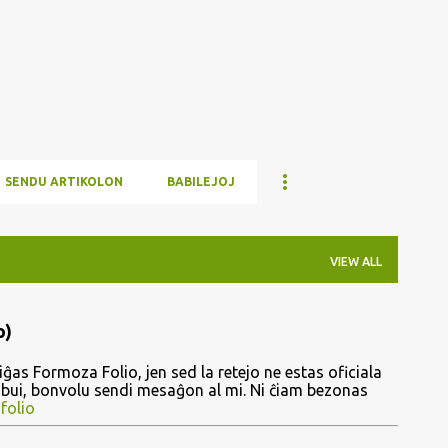
Skip to main content
SENDU ARTIKOLON
BABILEJOJ
VIEW ALL
o)
ĝas Formoza Folio, jen sed la retejo ne estas oficiala
ribui, bonvolu sendi mesaĝon al mi. Ni ĉiam bezonas
folio