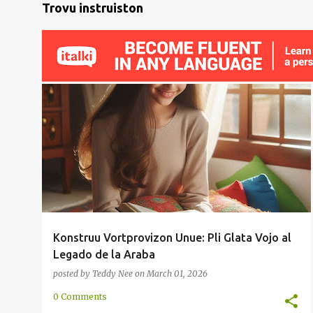
Trovu instruiston
ARABA
KURSIVA
LEGADO
SKRIBO
+
VORTPROVIZO
Konstruu Vortprovizon Unue: Pli Glata Vojo al
Legado de la Araba
posted by
Teddy Nee
on
March 01, 2026
0 Comments