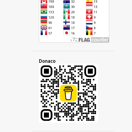
ESPERANTO
ESPLORO
ETIMOLOGIO
ETNO
EŬROPA
EŬROPO
EVENTO
EVOLUADO
FAMILIO
FANTAZIA
FESTO
FILIO
FILIPINA
FILIPINOJ
FILMETO
FIRMAO
FRANCA
Donaco
FRAZO
FREMDA
FREMDLINGVO
FREMDULOJ
GALEGA
GEOGRAFIA
GERMANA
GESTO
GLOSSIKO
GRAMATIKO
HAITIA KREOLA
HAITIO
HAKKA
HEBREA
HELPA
HEREDAĴO
HISPANA
HISTORIO
HOKKIEN
HOKKIENA