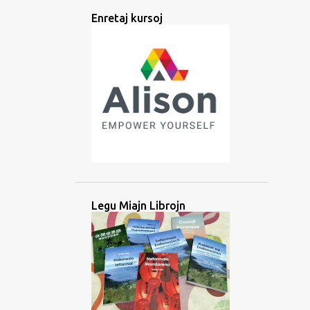
ANTIKVA
APPO
ARABA
Enretaj kursoj
ARABO
ARGENTINO
ARTEFARITA
ARTOJ
ATESTILO
ATLAANS
ATLANSA
AUDIO
AŬSKULTADO
AŬSKULTU
AŬSTRONEZIA
AVANTAĜO
AZERBAJĜANO
AZIO
BAJBAJINA
BALIA
BANGLADEŜO
BARATA
BARATO
BATAKA
BATANESO
Legu Miajn Librojn
BATANO
BEZONO
BIBLIO
BILDOJ
BIRMA
BLOGO
BOLIVIO
BRAHMIA
BRITA
BRUNEJO
BUSUU
ĈAVAKANA