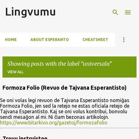
Lingvumu
Skip to main content
HOME
ABOUT ESPERANTO
CHEATSHEET
Showing posts with the label
universala
VIEW ALL
Formoza Folio (Revuo de Tajvana Esperantisto)
P
Se oni volas legi revuon de Tajvana Esperantisto nomiĝas
o
Formoza Folio, jen sed la retejo ne estas oficiala retejo de
s
Tajvana Esperantisto. Kaj se oni volus kontribui, bonvolu
sendi mesaĝon al mi. Ni ĉiam bezonas artikolojn.
t
https://www.bitarkivo.org/gazetoj/formozafolio
s
Trovu instruiston