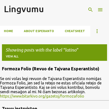
Lingvumu
Skip to main content
HOME
ABOUT ESPERANTO
CHEATSHEET
Showing posts with the label
latino
VIEW ALL
Formoza Folio (Revuo de Tajvana Esperantisto)
P
Se oni volas legi revuon de Tajvana Esperantisto nomiĝas
o
Formoza Folio, jen sed la retejo ne estas oficiala retejo de
s
Tajvana Esperantisto. Kaj se oni volus kontribui, bonvolu
sendi mesaĝon al mi. Ni ĉiam bezonas artikolojn.
t
https://www.bitarkivo.org/gazetoj/formozafolio
s
Trovu instruiston