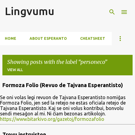
Lingvumu
Skip to main content
HOME
ABOUT ESPERANTO
CHEATSHEET
Showing posts with the label
personeco
VIEW ALL
Formoza Folio (Revuo de Tajvana Esperantisto)
P
Se oni volas legi revuon de Tajvana Esperantisto nomiĝas
o
Formoza Folio, jen sed la retejo ne estas oficiala retejo de
s
Tajvana Esperantisto. Kaj se oni volus kontribui, bonvolu
sendi mesaĝon al mi. Ni ĉiam bezonas artikolojn.
t
https://www.bitarkivo.org/gazetoj/formozafolio
s
Trovu instruiston