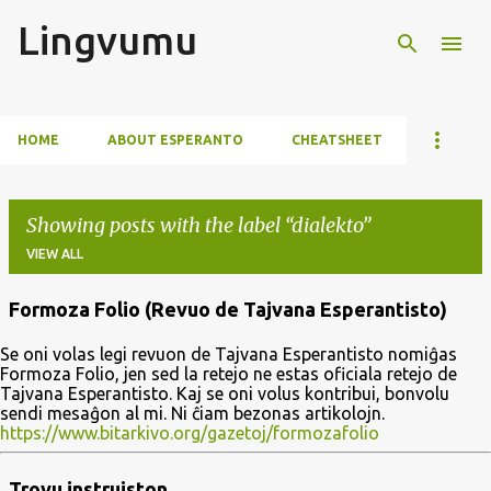
Lingvumu
Skip to main content
HOME
ABOUT ESPERANTO
CHEATSHEET
Showing posts with the label
dialekto
VIEW ALL
Formoza Folio (Revuo de Tajvana Esperantisto)
P
Se oni volas legi revuon de Tajvana Esperantisto nomiĝas
o
Formoza Folio, jen sed la retejo ne estas oficiala retejo de
s
Tajvana Esperantisto. Kaj se oni volus kontribui, bonvolu
sendi mesaĝon al mi. Ni ĉiam bezonas artikolojn.
t
https://www.bitarkivo.org/gazetoj/formozafolio
s
Trovu instruiston