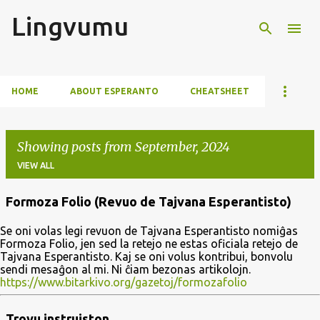
Lingvumu
Skip to main content
HOME
ABOUT ESPERANTO
CHEATSHEET
Showing posts from September, 2024
VIEW ALL
Formoza Folio (Revuo de Tajvana Esperantisto)
P
Se oni volas legi revuon de Tajvana Esperantisto nomiĝas
o
Formoza Folio, jen sed la retejo ne estas oficiala retejo de
s
Tajvana Esperantisto. Kaj se oni volus kontribui, bonvolu
sendi mesaĝon al mi. Ni ĉiam bezonas artikolojn.
t
https://www.bitarkivo.org/gazetoj/formozafolio
s
Trovu instruiston