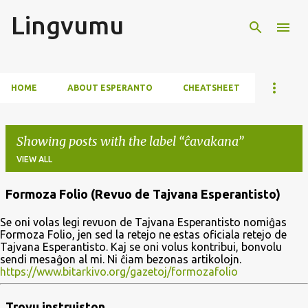
Lingvumu
Skip to main content
HOME
ABOUT ESPERANTO
CHEATSHEET
Showing posts with the label
ĉavakana
VIEW ALL
Formoza Folio (Revuo de Tajvana Esperantisto)
P
Se oni volas legi revuon de Tajvana Esperantisto nomiĝas
o
Formoza Folio, jen sed la retejo ne estas oficiala retejo de
s
Tajvana Esperantisto. Kaj se oni volus kontribui, bonvolu
sendi mesaĝon al mi. Ni ĉiam bezonas artikolojn.
t
https://www.bitarkivo.org/gazetoj/formozafolio
s
Trovu instruiston