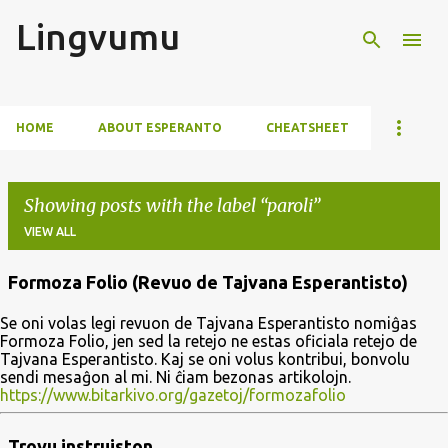
Lingvumu
Skip to main content
HOME
ABOUT ESPERANTO
CHEATSHEET
Showing posts with the label
paroli
VIEW ALL
Formoza Folio (Revuo de Tajvana Esperantisto)
P
Se oni volas legi revuon de Tajvana Esperantisto nomiĝas
o
Formoza Folio, jen sed la retejo ne estas oficiala retejo de
s
Tajvana Esperantisto. Kaj se oni volus kontribui, bonvolu
sendi mesaĝon al mi. Ni ĉiam bezonas artikolojn.
t
https://www.bitarkivo.org/gazetoj/formozafolio
s
Trovu instruiston