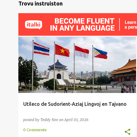
Trovu instruiston
LABORO
MERKATO
PLURLINGVA
PROFESIA
+
SERVO
Utileco de Sudorient-Aziaj Lingvoj en Tajvano
posted by
Teddy Nee
on
April 01, 2026
0 Comments