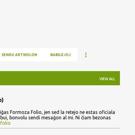
Skip to main content
SENDU ARTIKOLON
BABILEJOJ
VIEW ALL
o)
ĝas Formoza Folio, jen sed la retejo ne estas oficiala
ribui, bonvolu sendi mesaĝon al mi. Ni ĉiam bezonas
folio