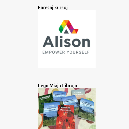
ANTIKVA
APPO
ARABA
Enretaj kursoj
ARABO
ARGENTINO
ARTEFARITA
ARTOJ
ATESTILO
ATLAANS
ATLANSA
AUDIO
AŬSKULTADO
AŬSKULTU
AŬSTRONEZIA
AVANTAĜO
AZERBAJĜANO
AZIO
BAJBAJINA
BALIA
BANGLADEŜO
BARATA
BARATO
BATAKA
BATANESO
Legu Miajn Librojn
BATANO
BEZONO
BIBLIO
BILDOJ
BIRMA
BLOGO
BOLIVIO
BRAHMIA
BRITA
BRUNEJO
BUSUU
ĈAVAKANA