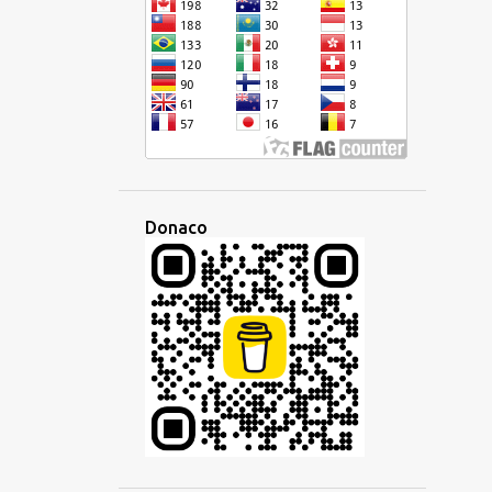
ESPERANTO
ESPLORO
ETIMOLOGIO
ETNO
EŬROPA
EŬROPO
EVENTO
EVOLUADO
FAMILIO
FANTAZIA
FESTO
FILIO
FILIPINA
FILIPINOJ
FILMETO
FIRMAO
FRANCA
Donaco
FRAZO
FREMDA
FREMDLINGVO
FREMDULOJ
GALEGA
GEOGRAFIA
GERMANA
GESTO
GLOSSIKO
GRAMATIKO
HAITIA KREOLA
HAITIO
HAKKA
HEBREA
HELPA
HEREDAĴO
HISPANA
HISTORIO
HOKKIEN
HOKKIENA