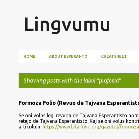
Lingvumu
HOME
ABOUT ESPERANTO
CHEATSHEET
Showing posts with the label
profesia
P
Formoza Folio (Revuo de Tajvana Esperantist
o
Se oni volas legi revuon de Tajvana Esperantisto nomi
s
retejo de Tajvana Esperantisto. Kaj se oni volus kont
artikolojn.
https://www.bitarkivo.org/gazetoj/formoza
t
s