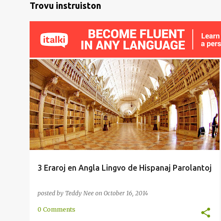
Trovu instruiston
ANGLA
EŬROPO
HISPANA
METODO
RAKONTO
3 Eraroj en Angla Lingvo de Hispanaj Parolantoj
posted by
Teddy Nee
on
October 16, 2014
0 Comments