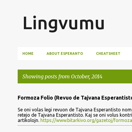
Lingvumu
HOME
ABOUT ESPERANTO
CHEATSHEET
Showing posts from October, 2014
P
Formoza Folio (Revuo de Tajvana Esperantist
o
Se oni volas legi revuon de Tajvana Esperantisto nomi
s
retejo de Tajvana Esperantisto. Kaj se oni volus kont
artikolojn.
https://www.bitarkivo.org/gazetoj/formoza
t
s