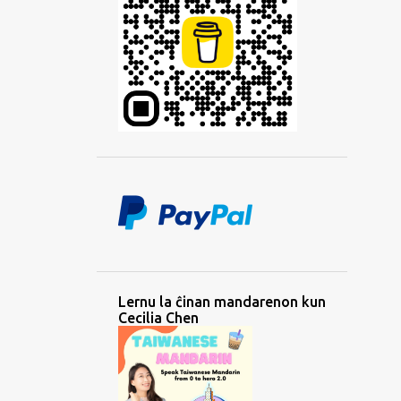
1
October 2022
1
September 2022
1
August 2022
2
July 2022
1
May 2022
2
March 2022
1
February 2022
2
January 2022
6
2021
1
November 2021
Lernu la ĉinan mandarenon kun
Cecilia Chen
1
October 2021
2
July 2021
1
June 2021