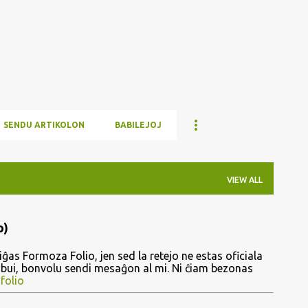
Skip to main content
SENDU ARTIKOLON
BABILEJOJ
VIEW ALL
o)
ĝas Formoza Folio, jen sed la retejo ne estas oficiala
ribui, bonvolu sendi mesaĝon al mi. Ni ĉiam bezonas
folio