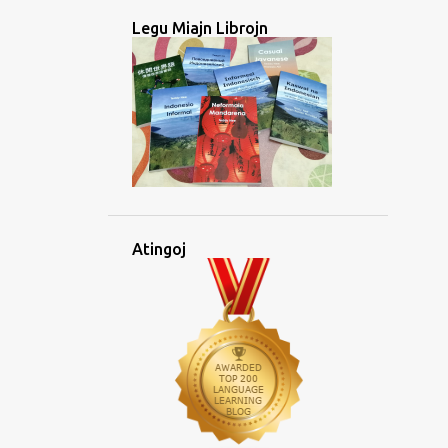
2
January 2025
Legu Miajn Librojn
26
2024
2
December 2024
2
November 2024
5
October 2024
3
September 2024
4
August 2024
Atingoj
2
July 2024
1
June 2024
1
May 2024
1
April 2024
2
March 2024
3
January 2024