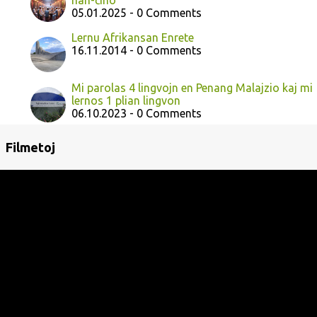
han-ĉino
05.01.2025 - 0 Comments
Lernu Afrikansan Enrete
16.11.2014 - 0 Comments
Mi parolas 4 lingvojn en Penang Malajzio kaj mi
lernos 1 plian lingvon
06.10.2023 - 0 Comments
Filmetoj