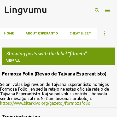
Lingvumu
Skip to main content
HOME
ABOUT ESPERANTO
CHEATSHEET
Showing posts with the label
filmeto
VIEW ALL
Formoza Folio (Revuo de Tajvana Esperantisto)
P
Se oni volas legi revuon de Tajvana Esperantisto nomiĝas
o
Formoza Folio, jen sed la retejo ne estas oficiala retejo de
s
Tajvana Esperantisto. Kaj se oni volus kontribui, bonvolu
sendi mesaĝon al mi. Ni ĉiam bezonas artikolojn.
t
https://www.bitarkivo.org/gazetoj/formozafolio
s
Trovu instruiston