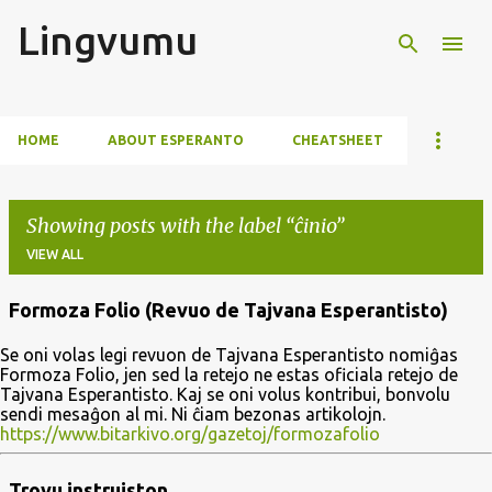
Lingvumu
Skip to main content
HOME
ABOUT ESPERANTO
CHEATSHEET
Showing posts with the label
ĉinio
VIEW ALL
Formoza Folio (Revuo de Tajvana Esperantisto)
P
Se oni volas legi revuon de Tajvana Esperantisto nomiĝas
o
Formoza Folio, jen sed la retejo ne estas oficiala retejo de
s
Tajvana Esperantisto. Kaj se oni volus kontribui, bonvolu
sendi mesaĝon al mi. Ni ĉiam bezonas artikolojn.
t
https://www.bitarkivo.org/gazetoj/formozafolio
s
Trovu instruiston