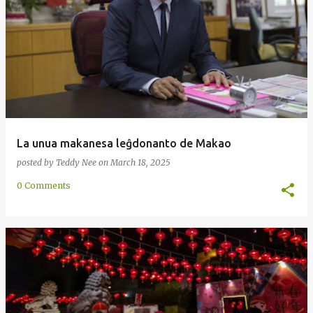
La unua makanesa leĝdonanto de Makao
posted by
Teddy Nee
on
March 18, 2025
0 Comments