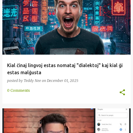
Kial ĉinaj lingvoj estas nomataj "dialektoj" kaj kial ĝi
estas malĝusta
posted by
Teddy Nee
on
December 01, 2025
0 Comments