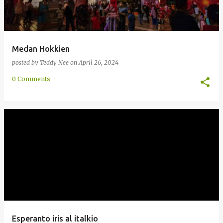
Medan Hokkien
posted by
Teddy Nee
on
April 26, 2024
0 Comments
Esperanto iris al italkio