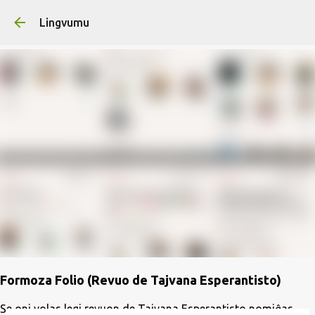
Skip to main content
Lingvumu
Formoza Folio (Revuo de Tajvana Esperantisto)
Se oni volas legi revuon de Tajvana Esperantisto nomiĝas