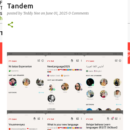
Formoza Folio, jen sed la retejo ne estas oficiala retejo de
Tandem
Tajvana Esperantisto. Kaj se oni volus kontribui, bonvolu
sendi mesaĝon al mi. Ni ĉiam bezonas artikolojn.
posted by
Teddy Nee
on
June 01, 2025
0 Comments
https://www.bitarkivo.org/gazetoj/formozafolio
Trovu instruiston