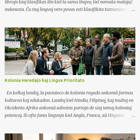
librojn kiuj klasifikas ilin kiel la sama lingvo, tiel nomata malaja/
indonezia. Ĉu tiuj lingvoj vere povas esti klasifikita tiamaniere aŭ
estas ĝi nur komerca strategio por altiri klientojn donante "du
lingvojn" en unu libro?
Kolonia Heredaĵo kaj Lingva Prioritato
En kelkaj landoj, la pasinteco de kolonia regado ankoraŭ formas
kulturon kaj edukadon. Landoj kiel Hindio, Filipinoj, kaj multaj en
Okcidenta Afriko ankoraŭ admiras partojn de siaj iamaj koloniaj
potencoj. Ili ofte faras lingvojn kiel Angla, Franca, aŭ Hispana
prioritato. Tiuj lingvoj estas vidataj kiel pordoj al moderna vivo,
tutmondaj laboroj, kaj respekto. Ekzemploj En Franc-parolanta
Afriko, la franca ankoraŭ estas la lingvo de registaro kaj lernejoj,