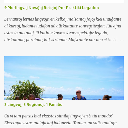
en kiu ili vivas ofte igas la pli junajn generaciojn havi lingvan kaj eĉ
9 Plurlingvaj Novaĵaj Retejoj Por Praktiki Legadon
religian disiĝon kun siaj aĝuloj. Koni heredan lingvon povas
malfermi pordojn en komercaj kaj sociaj medioj. Multaj
Lernantoj lernas lingvojn en kelkaj malsamaj fojoj kiel unuiĝante
entreprenoj taksas dungitojn...
al kursoj, ludante ludaĵon aŭ aŭskultante sonregsitraĵon. Kiu ajna
estas la metodoj, ili kutime kovras kvar aspektojn: legado,
aŭskultado, parolado, kaj skribado. Majstrante nur unu el tiu ĉi
aspektoj ne sufiĉiĝas ĉar fakte, ni legas, aŭskultas, parolas, kaj
skribas en la reala vivo.
3 Lingvoj, 3 Regionoj, 1 Familio
Ĉu vi iam pensis kial ekzistas similaj lingvoj en ĉi tiu mondo?
Ekzemplo estas malaja kaj indonezia. Tamen, mi vidis multajn