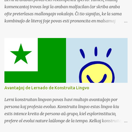
komencantoj trovas legi la araban malfacilan ĉar skriba araba
ofte preterlasas mallongajn vokalojn. Ĉi tio signifas, ke la sama
kombinaĵo de literoj foje povas esti prononcita en malsamaj
manieroj. Por mildigi vian lernadon de araba, konsideru unue
koncentriĝi pri konstruado de via vortprovizo. Lernu komunajn
vortojn kaj iliajn signifojn. Ĉi tio donos al vi solidan bazon kiam vi
komencos legi. Post kiam vi havas bonan komprenon de
vortprovizo, vi povos rekoni vortojn pli facile, eĉ sen la vokaloj.
Pensu pri ĝi kiel solvante enigmon. Koni la pecojn (vortprovizo)
multe pli facilas eltrovi la kompletan bildon (legado). Kiam vi
vidas vorton, kiun vi rekonas, vi povos diveni la mankantajn
vokalojn laŭ kunteksto kaj via ekzistanta scio. Ne malkuraĝiĝu se
Avantaĝoj de Lernado de Konstruita Lingvo
legado ŝajnas malfacila komence. Komencu per mallongaj,
simplaj tekstoj kaj iom post iom pliigu la kompleksecon. Kun forta
Lerni konstruitan lingvon povas havi multajn avantaĝojn por
vortprovizo kaj konsekvenca praktiko, vi tuj legos la arab...
persona kaj profesia evoluo. Konstruita lingvo estas lingvo kiu
estis intence kreita de persono aŭ grupo, kiel esplorinstitucio,
prefere ol evolui nature laŭlonge de la tempo. Kelkaj konstruitaj
lingvoekzemploj estas esperanto, klingono, tokipono, elefeno, kaj