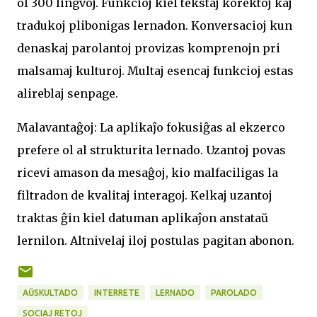
ol 300 lingvoj. Funkcioj kiel tekstaj korektoj kaj
tradukoj plibonigas lernadon. Konversacioj kun
denaskaj parolantoj provizas komprenojn pri
malsamaj kulturoj. Multaj esencaj funkcioj estas
alireblaj senpage.
Malavantaĝoj: La aplikaĵo fokusiĝas al ekzerco
prefere ol al strukturita lernado. Uzantoj povas
ricevi amason da mesaĝoj, kio malfaciligas la
filtradon de kvalitaj interagoj. Kelkaj uzantoj
traktas ĝin kiel datuman aplikaĵon anstataŭ
lernilon. Altnivelaj iloj postulas pagitan abonon.
AŬSKULTADO
INTERRETE
LERNADO
PAROLADO
SOCIAJ RETOJ