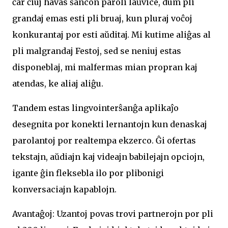
ĉar ĉiuj havas ŝancon paroli laŭvice, dum pli
grandaj emas esti pli bruaj, kun pluraj voĉoj
konkurantaj por esti aŭditaj. Mi kutime aliĝas al
pli malgrandaj Festoj, sed se neniuj estas
disponeblaj, mi malfermas mian propran kaj
atendas, ke aliaj aliĝu.
Tandem estas lingvointerŝanĝa aplikaĵo
desegnita por konekti lernantojn kun denaskaj
parolantoj por realtempa ekzerco. Ĝi ofertas
tekstajn, aŭdiajn kaj videajn babilejajn opciojn,
igante ĝin fleksebla ilo por plibonigi
konversaciajn kapablojn.
Avantaĝoj: Uzantoj povas trovi partnerojn por pli