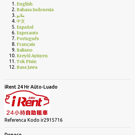
English
Bahasa Indonesia
ملايو
中文
Español
Esperanto
Português
Français
Italiano
Kreyòl Ayisyen
Tok Pisin
Basa Jawa
iRent 24 Hr Aŭto-Luado
Referenca Kodo ir2915716
Donaco