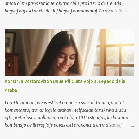
antaŭ ol mi paŝis sur la teron. Tio eblis pro la scio de fremdaj
lingvoj kaj esti parto de tiuj lingvaj komunumoj. La avantaĝo de
esti parto de lingvaj komunumoj estas la ebleco renkonti la
membrojn en aliaj landoj. Dum ĉi tiu vojaĝo, mi renkontis du
amikojn el la Ĉabakana kaj Esperanta komunumoj. Neniu el ili
konis unu la alian, do mi havis apartajn tagojn por renkonti
ambaŭ. Alia kialo estas, ke mi certe parolos Ĉabakanon kaj
Esperanton. Mi konas ambaŭ lingvojn, kaj ili ne. Mi vere ĝuis la
tempon kun ili, parolante kaj Ĉabakanon kaj Esperanton. Ni
parolis pri la spertoj de unu la alian lernante kaj vivante kun la
lingvoj kaj ilia evoluo. La Ĉabakana amikino estas libroverkistino,
Konstruu Vortprovizon Unue: Pli Glata Vojo al Legado de la
ŝi donacis al mi sian Ĉabakan libron kaj fridujan magneton kiel
Araba
suvenirojn. La Esperanta amiko laboras en la Informa kaj
Teknologia fako, kaj li donacis al mi lokan kalendaron kiel suv...
Lerni la araban povas esti rekompenca sperto! Tamen, multaj
komencantoj trovas legi la araban malfacilan ĉar skriba araba
ofte preterlasas mallongajn vokalojn. Ĉi tio signifas, ke la sama
kombinaĵo de literoj foje povas esti prononcita en malsamaj
manieroj. Por mildigi vian lernadon de araba, konsideru unue