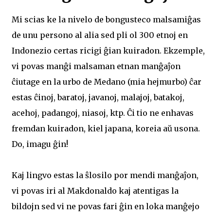
Mi scias ke la nivelo de bongusteco malsamiĝas
de unu persono al alia sed pli ol 300 etnoj en
Indonezio certas ricigi ĝian kuiradon. Ekzemple,
vi povas manĝi malsaman etnan manĝaĵon
ĉiutage en la urbo de Medano (mia hejmurbo) ĉar
estas ĉinoj, baratoj, javanoj, malajoj, batakoj,
acehoj, padangoj, niasoj, ktp. Ĉi tio ne enhavas
fremdan kuiradon, kiel japana, koreia aŭ usona.
Do, imagu ĝin!
Kaj lingvo estas la ŝlosilo por mendi manĝaĵon,
vi povas iri al Makdonaldo kaj atentigas la
bildojn sed vi ne povas fari ĝin en loka manĝejo