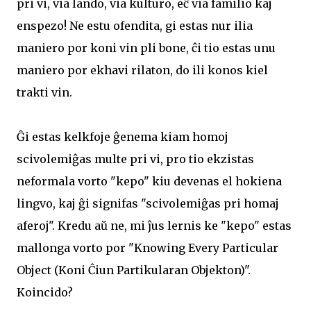
pri vi, via lando, via kulturo, eĉ via familio kaj
enspezo! Ne estu ofendita, gi estas nur ilia
maniero por koni vin pli bone, ĉi tio estas unu
maniero por ekhavi rilaton, do ili konos kiel
trakti vin.
Ĝi estas kelkfoje ĝenema kiam homoj
scivolemiĝas multe pri vi, pro tio ekzistas
neformala vorto "kepo" kiu devenas el hokiena
lingvo, kaj ĝi signifas "scivolemiĝas pri homaj
aferoj". Kredu aŭ ne, mi ĵus lernis ke "kepo" estas
mallonga vorto por "Knowing Every Particular
Object (Koni Ĉiun Partikularan Objekton)".
Koincido?