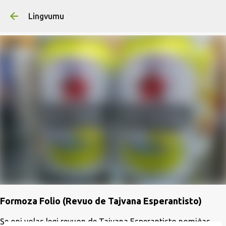
Skip to main content
Lingvumu
Formoza Folio (Revuo de Tajvana Esperantisto)
Se oni volas legi revuon de Tajvana Esperantisto nomiĝas