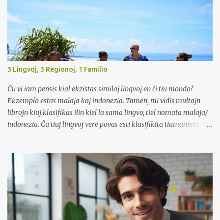
3 Lingvoj, 3 Regionoj, 1 Familio
Ĉu vi iam pensis kial ekzistas similaj lingvoj en ĉi tiu mondo?
Ekzemplo estas malaja kaj indonezia. Tamen, mi vidis multajn
librojn kiuj klasifikas ilin kiel la sama lingvo, tiel nomata malaja/
indonezia. Ĉu tiuj lingvoj vere povas esti klasifikita tiamaniere aŭ
estas ĝi nur komerca strategio por altiri klientojn donante "du
lingvojn" en unu libro?