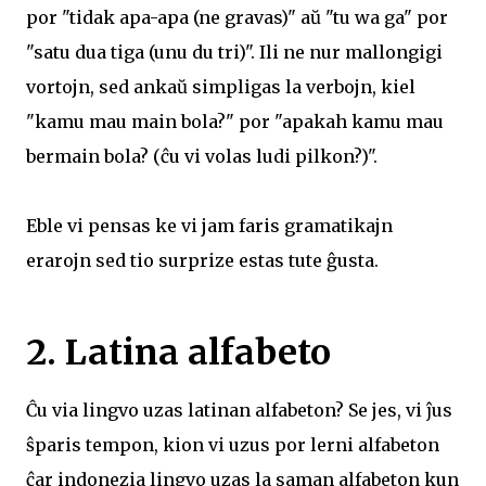
por "tidak apa-apa (ne gravas)" aŭ "tu wa ga" por
"satu dua tiga (unu du tri)". Ili ne nur mallongigi
vortojn, sed ankaŭ simpligas la verbojn, kiel
"kamu mau main bola?" por "apakah kamu mau
bermain bola? (ĉu vi volas ludi pilkon?)".
Eble vi pensas ke vi jam faris gramatikajn
erarojn sed tio surprize estas tute ĝusta.
2. Latina alfabeto
Ĉu via lingvo uzas latinan alfabeton? Se jes, vi ĵus
ŝparis tempon, kion vi uzus por lerni alfabeton
ĉar indonezia lingvo uzas la saman alfabeton kun