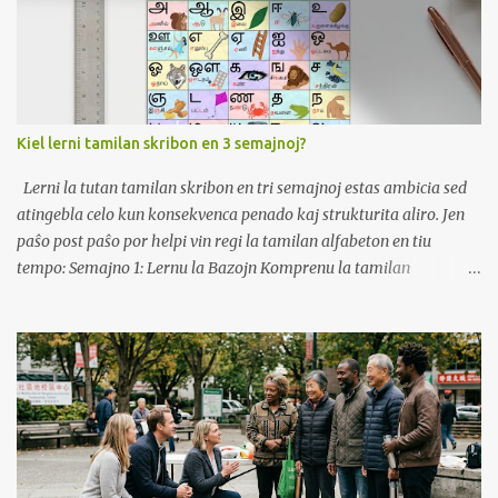
Kiel lerni tamilan skribon en 3 semajnoj?
Lerni la tutan tamilan skribon en tri semajnoj estas ambicia sed
atingebla celo kun konsekvenca penado kaj strukturita aliro. Jen
paŝo post paŝo por helpi vin regi la tamilan alfabeton en tiu
tempo: Semajno 1: Lernu la Bazojn Komprenu la tamilan
skribstrukturon: la tamila havas 12 vokalojn kaj 18 konsonantojn.
Unue, koncentriĝu pri enmemorigado de la vokaloj kaj
konsonantoj, ĉar ili formas la fundamenton por kunmetitaj literoj.
Praktiku Skribadon: Skribu ĉiun vokalon kaj konsonanton plurfoje
por konstrui muskolmemoron. Uzu kajeron aŭ ekzercfoliojn por
spuri kaj skribi la literojn. Uzu ekzercokartojn: Kreu
ekzercokartojn por ĉiu vokalo kaj konsonanto. Provu vin ĉiutage
por plifortigi rekonon. Aŭskultu kaj Ripetu: Uzu sonajn rimedojn