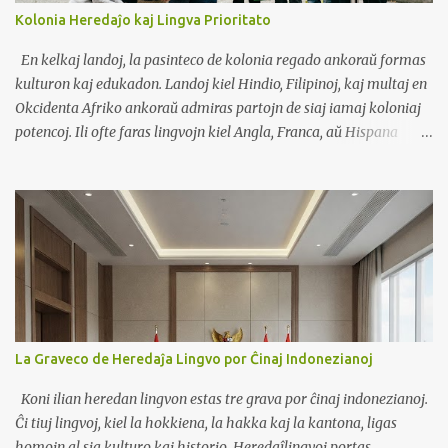
por lerni la ĝustan prononcon de ĉiu litero. Ripetu la sonojn laŭte
Kolonia Heredaĵo kaj Lingva Prioritato
por plibonigi vian prononcon. Semajno 2: Regu Kunmetitajn
Leterojn Lernu la Regulojn por Kunmetitaj Literoj: Kunmetitaj
En kelkaj landoj, la pasinteco de kolonia regado ankoraŭ formas
literoj estas formitaj per kombinado de vokaloj kaj konsonantoj....
kulturon kaj edukadon. Landoj kiel Hindio, Filipinoj, kaj multaj en
Okcidenta Afriko ankoraŭ admiras partojn de siaj iamaj koloniaj
potencoj. Ili ofte faras lingvojn kiel Angla, Franca, aŭ Hispana
prioritato. Tiuj lingvoj estas vidataj kiel pordoj al moderna vivo,
tutmondaj laboroj, kaj respekto. Ekzemploj En Franc-parolanta
Afriko, la franca ankoraŭ estas la lingvo de registaro kaj lernejoj,
konsiderata kiel signo de statuso. En Filipinoj, la angla estas forta
en komerco kaj universitatoj, ofte pli grava ol lokaj lingvoj. En
Kameruno, homoj disputas ĉu franca kaj angla devus domini aŭ ĉu
indiĝenaj lingvoj devus ricevi pli da spaco. Avantaĝoj Scii koloniajn
lingvojn helpas en komerco, diplomatio, kaj studado eksterlande.
Paroli ilin povas alporti pli bonajn laborojn kaj pli altan socian
La Graveco de Heredaĵa Lingvo por Ĉinaj Indonezianoj
pozicion. Ili donas aliron al multaj libroj, scienco, kaj kulturaj
rimedoj. Malavantaĝoj Lokaj lingvoj povas esti flankenpuŝitaj,
Koni ilian heredan lingvon estas tre grava por ĉinaj indonezianoj.
ma...
Ĉi tiuj lingvoj, kiel la hokkiena, la hakka kaj la kantona, ligas
homojn al sia kulturo kaj historio. Heredaĵlingvoj portas