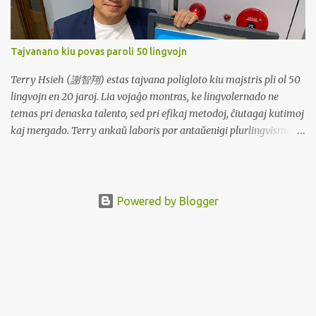
Loko vendanta importitajn uzitajn vestaĵojn (origino de la vorto:
Monginsidi Plaza) Pajak = Merkato (loko por aĉeti kaj vendi
legomojn, viandon aŭ bazajn necesaĵojn) Pasar = Pavimita
Tajvanano kiu povas paroli 50 lingvojn
aŭtovojo Pinggir! = Dirita al la ŝoforo de publika transporto kiam
pasaĝero volas eliri Simpang = Vojkruciĝoj aŭ tridirektaj
Terry Hsieh (謝智翔) estas tajvana poligloto kiu majstris pli ol 50
intersekciĝoj Tembak = Mallongigo aŭ rekta itinero a...
lingvojn en 20 jaroj. Lia vojaĝo montras, ke lingvolernado ne
temas pri denaska talento, sed pri efikaj metodoj, ĉiutagaj kutimoj
kaj mergado. Terry ankaŭ laboris por antaŭenigi plurlingvismon
en Tajvano fondante la Tajvanan Multlingvan Kafejon, lanĉante
mergiĝ-stilajn studprogramojn eksterlande, kaj alportante la
Poliglotan Konferencon 2025 al Tajvano. Lia filozofio emfazas, ke
lingvoj devus esti parto de ĉiutaga vivo, ne nur akademiaj fakoj,
Powered by Blogger
kaj ke la kuraĝo paroli estas pli grava ol perfekta flueco. Fono kaj
Inspiro Terry studis ĝardenadon kaj biologion en la universitato,
ne lingvistikon. Inspirita de sia instruisto Shih Chia-lin, kiu povis
senpene ŝanĝi inter lingvoj, li decidis persekuti plurlingvismon.
Lingvaj Kapabloj Flue parolas la anglan, japanan kaj francan, kiel
denaska parolanto. Tre kompetenta en la germana, hispana kaj