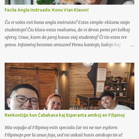
Facila Angla Instruado: Konu Vian Klason!
Ĉu vi volas esti bona angla instruisto? Estas simple: ekkonu viajn
studentojn! Ĉiu klaso estas malsama, do vi devas pensi pri kelkaj
aferoj. Unue, kiom da jaroj havas viaj studentoj? Ĉi tio estas tre
grava. Infanetoj bezonas amuzon! Pensu kantojn, ludojn kaj
brilajn bildojn. Ili havas mallongajn atentoperiodojn, do movu ĝin.
Adoleskantoj? Ili volas paroli pri realaj aferoj, pri kiuj ili zorgas.
Eble parolu pri muziko, filmoj aŭ interreto. Plenkreskuloj ofte
bezonas la anglan por laboro aŭ vojaĝo. Ili volas lerni utilajn
frazojn kaj gramatikon. Due, kian nivelon estas viaj studentoj? Ĉu
ili estas novaj al la angla? Aŭ ĉu ili jam povas iom paroli?
Komencantoj devas lerni simplajn vortojn kaj frazojn. Ne estu tro
rapide! Se ili estas pli progresintaj, vi povas instrui al ili pli
malfacilan gramatikon kaj pli da vortoj. Vi ankaŭ povas paroli pri
Renkontiĝo kun Ĉabakana kaj Esperanta amikoj en Filipinoj
pli malfacilaj temoj. Trie, kiom da studentoj estas en via klaso?
Malgranda klaso estas pli facila. Vi povas paroli kun ĉiu studento
Mia vojaĝo al Filipinoj estis speciala ĉar mi ne nur esploris
ka...
Filipinojn por la unua fojo, sed mi ankaŭ havis amikojn tie eĉ