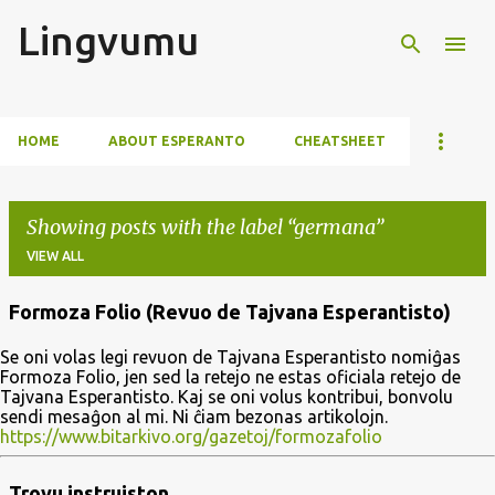
Lingvumu
Skip to main content
HOME
ABOUT ESPERANTO
CHEATSHEET
Showing posts with the label
germana
VIEW ALL
Formoza Folio (Revuo de Tajvana Esperantisto)
P
Se oni volas legi revuon de Tajvana Esperantisto nomiĝas
o
Formoza Folio, jen sed la retejo ne estas oficiala retejo de
s
Tajvana Esperantisto. Kaj se oni volus kontribui, bonvolu
sendi mesaĝon al mi. Ni ĉiam bezonas artikolojn.
t
https://www.bitarkivo.org/gazetoj/formozafolio
s
Trovu instruiston