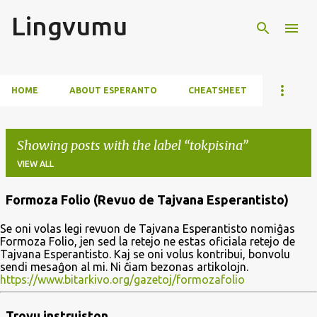
Lingvumu
Skip to main content
HOME
ABOUT ESPERANTO
CHEATSHEET
Showing posts with the label
tokpisina
VIEW ALL
Formoza Folio (Revuo de Tajvana Esperantisto)
P
Se oni volas legi revuon de Tajvana Esperantisto nomiĝas
o
Formoza Folio, jen sed la retejo ne estas oficiala retejo de
s
Tajvana Esperantisto. Kaj se oni volus kontribui, bonvolu
sendi mesaĝon al mi. Ni ĉiam bezonas artikolojn.
t
https://www.bitarkivo.org/gazetoj/formozafolio
s
Trovu instruiston