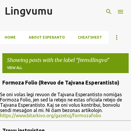
Lingvumu
Skip to main content
HOME
ABOUT ESPERANTO
CHEATSHEET
Showing posts with the label
fremdlingvo
VIEW ALL
Formoza Folio (Revuo de Tajvana Esperantisto)
P
Se oni volas legi revuon de Tajvana Esperantisto nomiĝas
o
Formoza Folio, jen sed la retejo ne estas oficiala retejo de
s
Tajvana Esperantisto. Kaj se oni volus kontribui, bonvolu
sendi mesaĝon al mi. Ni ĉiam bezonas artikolojn.
t
https://www.bitarkivo.org/gazetoj/formozafolio
s
Trovu instruiston