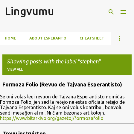
Lingvumu
Skip to main content
HOME
ABOUT ESPERANTO
CHEATSHEET
Showing posts with the label
stephen
VIEW ALL
Formoza Folio (Revuo de Tajvana Esperantisto)
P
Se oni volas legi revuon de Tajvana Esperantisto nomiĝas
o
Formoza Folio, jen sed la retejo ne estas oficiala retejo de
s
Tajvana Esperantisto. Kaj se oni volus kontribui, bonvolu
sendi mesaĝon al mi. Ni ĉiam bezonas artikolojn.
t
https://www.bitarkivo.org/gazetoj/formozafolio
s
Trovu instruiston