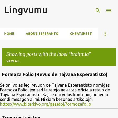
Lingvumu
Skip to main content
HOME
ABOUT ESPERANTO
CHEATSHEET
Showing posts with the label
brahmia
VIEW ALL
Formoza Folio (Revuo de Tajvana Esperantisto)
P
Se oni volas legi revuon de Tajvana Esperantisto nomiĝas
o
Formoza Folio, jen sed la retejo ne estas oficiala retejo de
s
Tajvana Esperantisto. Kaj se oni volus kontribui, bonvolu
sendi mesaĝon al mi. Ni ĉiam bezonas artikolojn.
t
https://www.bitarkivo.org/gazetoj/formozafolio
s
Trovu instruiston