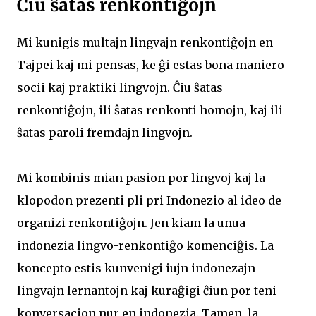
Ĉiu ŝatas renkontiĝojn
Mi kunigis multajn lingvajn renkontiĝojn en
Tajpei kaj mi pensas, ke ĝi estas bona maniero
socii kaj praktiki lingvojn. Ĉiu ŝatas
renkontiĝojn, ili ŝatas renkonti homojn, kaj ili
ŝatas paroli fremdajn lingvojn.
Mi kombinis mian pasion por lingvoj kaj la
klopodon prezenti pli pri Indonezio al ideo de
organizi renkontiĝojn. Jen kiam la unua
indonezia lingvo-renkontiĝo komenciĝis. La
koncepto estis kunvenigi iujn indonezajn
lingvajn lernantojn kaj kuraĝigi ĉiun por teni
konversacion nur en indonezia. Tamen, la