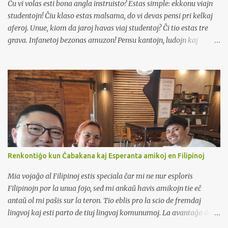
Ĉu vi volas esti bona angla instruisto? Estas simple: ekkonu viajn
studentojn! Ĉiu klaso estas malsama, do vi devas pensi pri kelkaj
aferoj. Unue, kiom da jaroj havas viaj studentoj? Ĉi tio estas tre
grava. Infanetoj bezonas amuzon! Pensu kantojn, ludojn kaj
brilajn bildojn. Ili havas mallongajn atentoperiodojn, do movu ĝin.
Adoleskantoj? Ili volas paroli pri realaj aferoj, pri kiuj ili zorgas.
Eble parolu pri muziko, filmoj aŭ interreto. Plenkreskuloj ofte
bezonas la anglan por laboro aŭ vojaĝo. Ili volas lerni utilajn
frazojn kaj gramatikon. Due, kian nivelon estas viaj studentoj? Ĉu
ili estas novaj al la angla? Aŭ ĉu ili jam povas iom paroli?
Komencantoj devas lerni simplajn vortojn kaj frazojn. Ne estu tro
rapide! Se ili estas pli progresintaj, vi povas instrui al ili pli
malfacilan gramatikon kaj pli da vortoj. Vi ankaŭ povas paroli pri
Renkontiĝo kun Ĉabakana kaj Esperanta amikoj en Filipinoj
pli malfacilaj temoj. Trie, kiom da studentoj estas en via klaso?
Malgranda klaso estas pli facila. Vi povas paroli kun ĉiu studento
Mia vojaĝo al Filipinoj estis speciala ĉar mi ne nur esploris
ka...
Filipinojn por la unua fojo, sed mi ankaŭ havis amikojn tie eĉ
antaŭ ol mi paŝis sur la teron. Tio eblis pro la scio de fremdaj
lingvoj kaj esti parto de tiuj lingvaj komunumoj. La avantaĝo de
esti parto de lingvaj komunumoj estas la ebleco renkonti la