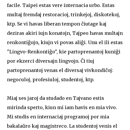
facile. Taipei estas vere internacia urbo. Estas
multaj fremdaj restoracioj, trinkejoj, diskotekoj,
ktp. Se vi havas liberan tempon ĉiutage kaj
deziras akiri iujn konatojn, Tajpeo havas multajn
renkontiĝojn, kiujn vi povas aliĝi. Unu el ili estas
"Lingvo-Renkontiĝo", kie partoprenantoj kuniĝi
por ekzerci diversajn lingvojn. Ĉi tiuj
partoprenantoj venas el diversaj vivkondiĉoj:
negoculoj, profesiuloj, studentoj, ktp.
Miaj ses jaroj da studado en Tajvano estis
mirinda sperto, kiun mi iam havis en mia vivo.
Mi studis en internaciaj programoj por mia
bakalaŭro kaj magistreco. La studentoj venis el