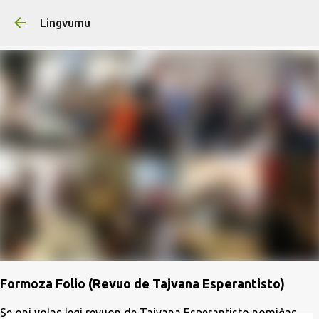
Skip to main content
Lingvumu
Formoza Folio (Revuo de Tajvana Esperantisto)
Se oni volas legi revuon de Tajvana Esperantisto nomiĝas