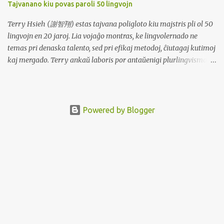
Tajvanano kiu povas paroli 50 lingvojn
aŭtovojo Pinggir! = Dirita al la ŝoforo de publika transporto kiam
pasaĝero volas eliri Simpang = Vojkruciĝoj aŭ tridirektaj
Terry Hsieh (謝智翔) estas tajvana poligloto kiu majstris pli ol 50
intersekciĝoj Tembak = Mallongigo aŭ rekta itinero a...
lingvojn en 20 jaroj. Lia vojaĝo montras, ke lingvolernado ne
temas pri denaska talento, sed pri efikaj metodoj, ĉiutagaj kutimoj
kaj mergado. Terry ankaŭ laboris por antaŭenigi plurlingvismon
en Tajvano fondante la Tajvanan Multlingvan Kafejon, lanĉante
mergiĝ-stilajn studprogramojn eksterlande, kaj alportante la
Poliglotan Konferencon 2025 al Tajvano. Lia filozofio emfazas, ke
lingvoj devus esti parto de ĉiutaga vivo, ne nur akademiaj fakoj,
Powered by Blogger
kaj ke la kuraĝo paroli estas pli grava ol perfekta flueco. Fono kaj
Inspiro Terry studis ĝardenadon kaj biologion en la universitato,
ne lingvistikon. Inspirita de sia instruisto Shih Chia-lin, kiu povis
senpene ŝanĝi inter lingvoj, li decidis persekuti plurlingvismon.
Lingvaj Kapabloj Flue parolas la anglan, japanan kaj francan, kiel
denaska parolanto. Tre kompetenta en la germana, hispana kaj
turka lingvoj. Konversacia kapablo en dekoj da aliaj lingvoj,
akumulita dum pli ol 20 ja...