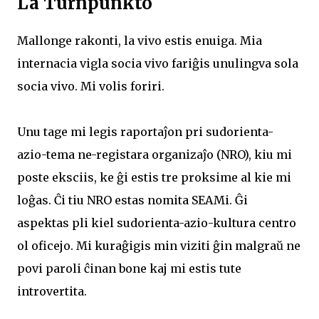
La Turnpunkto
Mallonge rakonti, la vivo estis enuiga. Mia
internacia vigla socia vivo fariĝis unulingva sola
socia vivo. Mi volis foriri.
Unu tage mi legis raportaĵon pri sudorienta-
azio-tema ne-registara organizaĵo (NRO), kiu mi
poste eksciis, ke ĝi estis tre proksime al kie mi
loĝas. Ĉi tiu NRO estas nomita SEAMi. Ĝi
aspektas pli kiel sudorienta-azio-kultura centro
ol oficejo. Mi kuraĝigis min viziti ĝin malgraŭ ne
povi paroli ĉinan bone kaj mi estis tute
introvertita.