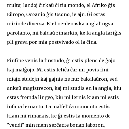
multaj landoj ĉirkaŭ ĉi tiu mondo, el Afriko ĝis
Eŭropo, Oceanio ĝis Usono, ie ajn. Ĝi estas
mirinde diversa. Kiel ne-denaska anglalingva
parolanto, mi baldaŭ rimarkis, ke la angla fariĝis
pli grava por mia postvivado ol la ĉina.
Finfine venis la finstudo, ĝi estis plene de ĝojo
kaj malĝojo. Mi estis feliĉa ĉar mi povis fini
miajn studojn kaj gajnis ne nur bakalaŭron, sed
ankaŭ magistrecon, kaj mi studis en la angla, kiu
estas fremda lingvo, kiu mi lernis kiam mi estis
infana lernanto. La malfeliĉa momento estis
kiam mi rimarkis, ke ĝi estis la momento de
"vendi" min mem serĉante bonan laboron,