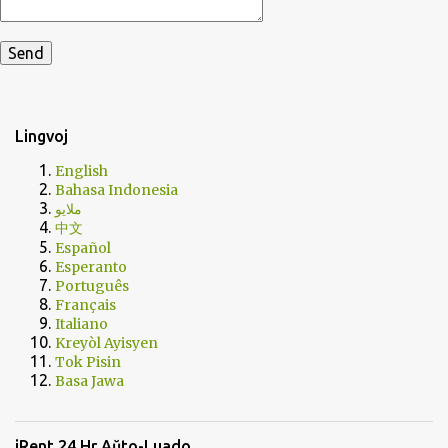
Lingvoj
English
Bahasa Indonesia
ملايو
中文
Español
Esperanto
Português
Français
Italiano
Kreyòl Ayisyen
Tok Pisin
Basa Jawa
iRent 24 Hr Aŭto-Luado