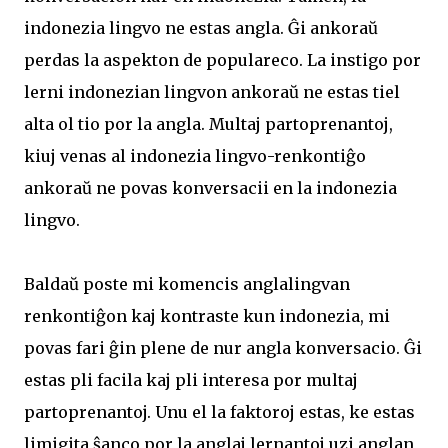
indonezia lingvo ne estas angla. Ĝi ankoraŭ
perdas la aspekton de populareco. La instigo por
lerni indonezian lingvon ankoraŭ ne estas tiel
alta ol tio por la angla. Multaj partoprenantoj,
kiuj venas al indonezia lingvo-renkontiĝo
ankoraŭ ne povas konversacii en la indonezia
lingvo.
Baldaŭ poste mi komencis anglalingvan
renkontiĝon kaj kontraste kun indonezia, mi
povas fari ĝin plene de nur angla konversacio. Ĝi
estas pli facila kaj pli interesa por multaj
partoprenantoj. Unu el la faktoroj estas, ke estas
limigita ŝanco por la anglaj lernantoj uzi anglan