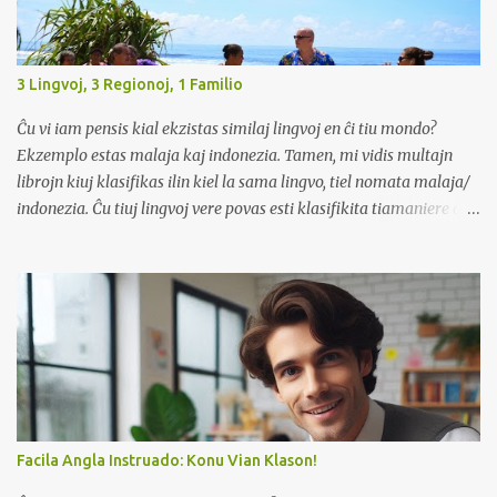
3 Lingvoj, 3 Regionoj, 1 Familio
Ĉu vi iam pensis kial ekzistas similaj lingvoj en ĉi tiu mondo?
Ekzemplo estas malaja kaj indonezia. Tamen, mi vidis multajn
librojn kiuj klasifikas ilin kiel la sama lingvo, tiel nomata malaja/
indonezia. Ĉu tiuj lingvoj vere povas esti klasifikita tiamaniere aŭ
estas ĝi nur komerca strategio por altiri klientojn donante "du
lingvojn" en unu libro?
Facila Angla Instruado: Konu Vian Klason!