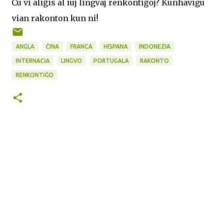
Ĉu vi aliĝis al iuj lingvaj renkontiĝoj? Kunhavigu
vian rakonton kun ni!
ANGLA
ĈINA
FRANCA
HISPANA
INDONEZIA
INTERNACIA
LINGVO
PORTUGALA
RAKONTO
RENKONTIĜO