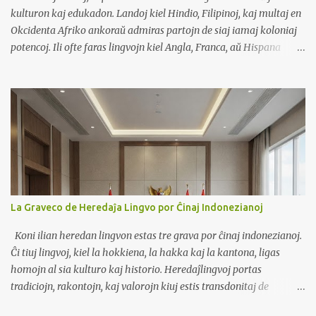
literoj estas formitaj per kombinado de vokaloj kaj konsonantoj....
kulturon kaj edukadon. Landoj kiel Hindio, Filipinoj, kaj multaj en
Okcidenta Afriko ankoraŭ admiras partojn de siaj iamaj koloniaj
potencoj. Ili ofte faras lingvojn kiel Angla, Franca, aŭ Hispana
prioritato. Tiuj lingvoj estas vidataj kiel pordoj al moderna vivo,
tutmondaj laboroj, kaj respekto. Ekzemploj En Franc-parolanta
Afriko, la franca ankoraŭ estas la lingvo de registaro kaj lernejoj,
konsiderata kiel signo de statuso. En Filipinoj, la angla estas forta
en komerco kaj universitatoj, ofte pli grava ol lokaj lingvoj. En
Kameruno, homoj disputas ĉu franca kaj angla devus domini aŭ ĉu
indiĝenaj lingvoj devus ricevi pli da spaco. Avantaĝoj Scii koloniajn
lingvojn helpas en komerco, diplomatio, kaj studado eksterlande.
Paroli ilin povas alporti pli bonajn laborojn kaj pli altan socian
La Graveco de Heredaĵa Lingvo por Ĉinaj Indonezianoj
pozicion. Ili donas aliron al multaj libroj, scienco, kaj kulturaj
rimedoj. Malavantaĝoj Lokaj lingvoj povas esti flankenpuŝitaj,
Koni ilian heredan lingvon estas tre grava por ĉinaj indonezianoj.
ma...
Ĉi tiuj lingvoj, kiel la hokkiena, la hakka kaj la kantona, ligas
homojn al sia kulturo kaj historio. Heredaĵlingvoj portas
tradiciojn, rakontojn, kaj valorojn kiuj estis transdonitaj de
generacioj. Kiam ĉinaj indonezianoj parolas sian heredan lingvon,