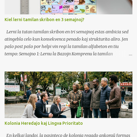
Kiel lerni tamilan skribon en 3 semajnoj?
Lerni la tutan tamilan skribon en tri semajnoj estas ambicia sed
atingebla celo kun konsekvenca penado kaj strukturita aliro. Jen
paŝo post paŝo por helpi vin regi la tamilan alfabeton en tiu
tempo: Semajno 1: Lernu la Bazojn Komprenu la tamilan
skribstrukturon: la tamila havas 12 vokalojn kaj 18 konsonantojn.
Unue, koncentriĝu pri enmemorigado de la vokaloj kaj
konsonantoj, ĉar ili formas la fundamenton por kunmetitaj literoj.
Praktiku Skribadon: Skribu ĉiun vokalon kaj konsonanton plurfoje
por konstrui muskolmemoron. Uzu kajeron aŭ ekzercfoliojn por
spuri kaj skribi la literojn. Uzu ekzercokartojn: Kreu
ekzercokartojn por ĉiu vokalo kaj konsonanto. Provu vin ĉiutage
por plifortigi rekonon. Aŭskultu kaj Ripetu: Uzu sonajn rimedojn
por lerni la ĝustan prononcon de ĉiu litero. Ripetu la sonojn laŭte
Kolonia Heredaĵo kaj Lingva Prioritato
por plibonigi vian prononcon. Semajno 2: Regu Kunmetitajn
Leterojn Lernu la Regulojn por Kunmetitaj Literoj: Kunmetitaj
En kelkaj landoj, la pasinteco de kolonia regado ankoraŭ formas