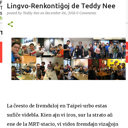
Formoza Folio, jen sed la retejo ne estas oficiala retejo de
Lingvo-Renkontiĝoj de Teddy Nee
Tajvana Esperantisto. Kaj se oni volus kontribui, bonvolu
sendi mesaĝon al mi. Ni ĉiam bezonas artikolojn.
posted by
Teddy Nee
on
December 06, 2018
0 Comments
https://www.bitarkivo.org/gazetoj/formozafolio
Trovu instruiston
La ĉeesto de fremduloj en Taipei-urbo estas
sufiĉe videbla. Kien ajn vi iros, sur la strato aŭ
ene de la MRT-stacio, vi vidos fremdajn vizaĝojn