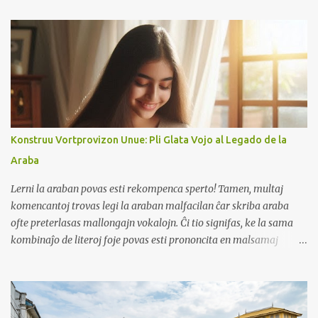
membrojn en aliaj landoj. Dum ĉi tiu vojaĝo, mi renkontis du
amikojn el la Ĉabakana kaj Esperanta komunumoj. Neniu el ili
konis unu la alian, do mi havis apartajn tagojn por renkonti
ambaŭ. Alia kialo estas, ke mi certe parolos Ĉabakanon kaj
Esperanton. Mi konas ambaŭ lingvojn, kaj ili ne. Mi vere ĝuis la
tempon kun ili, parolante kaj Ĉabakanon kaj Esperanton. Ni
parolis pri la spertoj de unu la alian lernante kaj vivante kun la
lingvoj kaj ilia evoluo. La Ĉabakana amikino estas libroverkistino,
Konstruu Vortprovizon Unue: Pli Glata Vojo al Legado de la
ŝi donacis al mi sian Ĉabakan libron kaj fridujan magneton kiel
Araba
suvenirojn. La Esperanta amiko laboras en la Informa kaj
Teknologia fako, kaj li donacis al mi lokan kalendaron kiel suv...
Lerni la araban povas esti rekompenca sperto! Tamen, multaj
komencantoj trovas legi la araban malfacilan ĉar skriba araba
ofte preterlasas mallongajn vokalojn. Ĉi tio signifas, ke la sama
kombinaĵo de literoj foje povas esti prononcita en malsamaj
manieroj. Por mildigi vian lernadon de araba, konsideru unue
koncentriĝi pri konstruado de via vortprovizo. Lernu komunajn
vortojn kaj iliajn signifojn. Ĉi tio donos al vi solidan bazon kiam vi
komencos legi. Post kiam vi havas bonan komprenon de