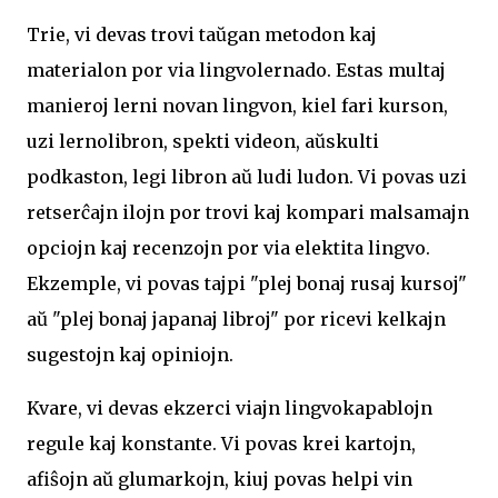
Trie, vi devas trovi taŭgan metodon kaj
materialon por via lingvolernado. Estas multaj
manieroj lerni novan lingvon, kiel fari kurson,
uzi lernolibron, spekti videon, aŭskulti
podkaston, legi libron aŭ ludi ludon. Vi povas uzi
retserĉajn ilojn por trovi kaj kompari malsamajn
opciojn kaj recenzojn por via elektita lingvo.
Ekzemple, vi povas tajpi "plej bonaj rusaj kursoj"
aŭ "plej bonaj japanaj libroj" por ricevi kelkajn
sugestojn kaj opiniojn.
Kvare, vi devas ekzerci viajn lingvokapablojn
regule kaj konstante. Vi povas krei kartojn,
afiŝojn aŭ glumarkojn, kiuj povas helpi vin