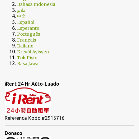
Bahasa Indonesia
ملايو
中文
Español
Esperanto
Português
Français
Italiano
Kreyòl Ayisyen
Tok Pisin
Basa Jawa
iRent 24 Hr Aŭto-Luado
Referenca Kodo ir2915716
Donaco