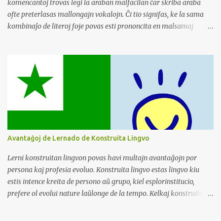
komencantoj trovas legi la araban malfacilan ĉar skriba araba
ofte preterlasas mallongajn vokalojn. Ĉi tio signifas, ke la sama
kombinaĵo de literoj foje povas esti prononcita en malsamaj
manieroj. Por mildigi vian lernadon de araba, konsideru unue
koncentriĝi pri konstruado de via vortprovizo. Lernu komunajn
vortojn kaj iliajn signifojn. Ĉi tio donos al vi solidan bazon kiam vi
komencos legi. Post kiam vi havas bonan komprenon de
vortprovizo, vi povos rekoni vortojn pli facile, eĉ sen la vokaloj.
Pensu pri ĝi kiel solvante enigmon. Koni la pecojn (vortprovizo)
multe pli facilas eltrovi la kompletan bildon (legado). Kiam vi
vidas vorton, kiun vi rekonas, vi povos diveni la mankantajn
vokalojn laŭ kunteksto kaj via ekzistanta scio. Ne malkuraĝiĝu se
Avantaĝoj de Lernado de Konstruita Lingvo
legado ŝajnas malfacila komence. Komencu per mallongaj,
simplaj tekstoj kaj iom post iom pliigu la kompleksecon. Kun forta
Lerni konstruitan lingvon povas havi multajn avantaĝojn por
vortprovizo kaj konsekvenca praktiko, vi tuj legos la arab...
persona kaj profesia evoluo. Konstruita lingvo estas lingvo kiu
estis intence kreita de persono aŭ grupo, kiel esplorinstitucio,
prefere ol evolui nature laŭlonge de la tempo. Kelkaj konstruitaj
lingvoekzemploj estas esperanto, klingono, tokipono, elefeno, kaj
dotrako.