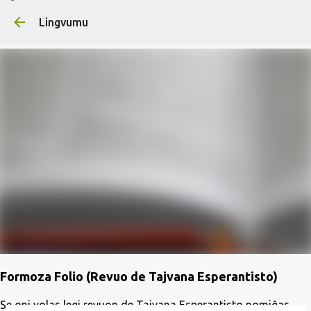
Skip to main content
Lingvumu
Formoza Folio (Revuo de Tajvana Esperantisto)
Se oni volas legi revuon de Tajvana Esperantisto nomiĝas