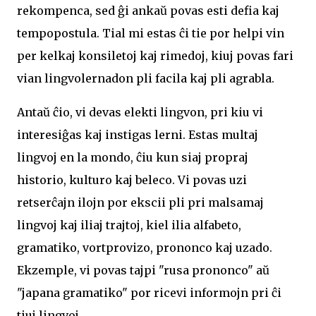
rekompenca, sed ĝi ankaŭ povas esti defia kaj
tempopostula. Tial mi estas ĉi tie por helpi vin
per kelkaj konsiletoj kaj rimedoj, kiuj povas fari
vian lingvolernadon pli facila kaj pli agrabla.
Antaŭ ĉio, vi devas elekti lingvon, pri kiu vi
interesiĝas kaj instigas lerni. Estas multaj
lingvoj en la mondo, ĉiu kun siaj propraj
historio, kulturo kaj beleco. Vi povas uzi
retserĉajn ilojn por ekscii pli pri malsamaj
lingvoj kaj iliaj trajtoj, kiel ilia alfabeto,
gramatiko, vortprovizo, prononco kaj uzado.
Ekzemple, vi povas tajpi "rusa prononco" aŭ
"japana gramatiko" por ricevi informojn pri ĉi
tiuj lingvoj.