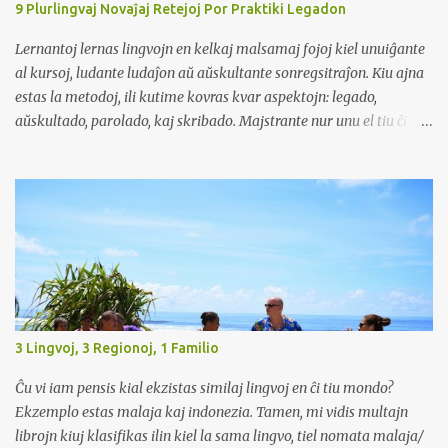
9 Plurlingvaj Novaĵaj Retejoj Por Praktiki Legadon
religian disiĝon kun siaj aĝuloj. Koni heredan lingvon povas
malfermi pordojn en komercaj kaj sociaj medioj. Multaj
Lernantoj lernas lingvojn en kelkaj malsamaj fojoj kiel unuiĝante
entreprenoj taksas dungitojn...
al kursoj, ludante ludaĵon aŭ aŭskultante sonregsitraĵon. Kiu ajna
estas la metodoj, ili kutime kovras kvar aspektojn: legado,
aŭskultado, parolado, kaj skribado. Majstrante nur unu el tiu ĉi
aspektoj ne sufiĉiĝas ĉar fakte, ni legas, aŭskultas, parolas, kaj
skribas en la reala vivo.
3 Lingvoj, 3 Regionoj, 1 Familio
Ĉu vi iam pensis kial ekzistas similaj lingvoj en ĉi tiu mondo?
Ekzemplo estas malaja kaj indonezia. Tamen, mi vidis multajn
librojn kiuj klasifikas ilin kiel la sama lingvo, tiel nomata malaja/