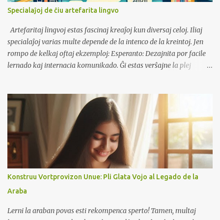
fulmkartojn (Anki, Quizlet) kun bildoj de objektoj kaj frazoj.
Specialaĵoj de ĉiu artefarita lingvo
Rigardu filmetojn kun subtekstoj en la cela lingvo, poste provu sen
subtekstoj. Komencu malgrandskale, tenu ĝin amuza, kaj via
Artefaritaj lingvoj estas fascinaj kreaĵoj kun diversaj celoj. Iliaj
ŝatokupo gvidos vian lingvan progreson.
specialaĵoj varias multe depende de la intenco de la kreintoj. Jen
rompo de kelkaj oftaj ekzemploj: Esperanto: Dezajnita por facile
lernado kaj internacia komunikado. Ĝi estas verŝajne la plej
sukcesa internacia helplingvo. Interlingvo: Bazita sur simpligita
komuna kerno de ekzistantaj eŭropaj lingvoj, celante
maksimuman internacian vortprovizon. Klingona: Dezajnita por
soni fremda kaj kulture aparta, kun kompleksa gramatiko kaj
unika fonologio. Loĵbano: Dezajnita por logika precizeco kaj por
minimumigi ambiguecon. Sambahsa: Dezajnita kiel internacia
helplingvo temiganta simplecon kaj neŭtralecon, desegnante
vortprovizon kaj gramatikon de hindoeŭropa kiel modifite
surbaze de ofta moderna uzokutimo. Interslava: Destinita por
Konstruu Vortprovizon Unue: Pli Glata Vojo al Legado de la
komunikado inter parolantoj de malsamaj slavaj lingvoj. Ĝia celo
Araba
estas ebligi pli facilan komunikadon ene de la slava lingvofamilio.
Latino sine Flexione: Dezajnita kiel simpligita formo de l...
Lerni la araban povas esti rekompenca sperto! Tamen, multaj