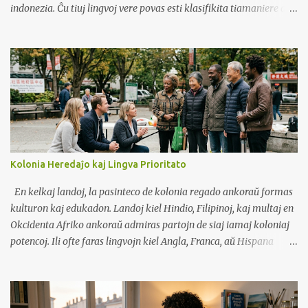
indonezia. Ĉu tiuj lingvoj vere povas esti klasifikita tiamaniere aŭ
estas ĝi nur komerca strategio por altiri klientojn donante "du
lingvojn" en unu libro?
Kolonia Heredaĵo kaj Lingva Prioritato
En kelkaj landoj, la pasinteco de kolonia regado ankoraŭ formas
kulturon kaj edukadon. Landoj kiel Hindio, Filipinoj, kaj multaj en
Okcidenta Afriko ankoraŭ admiras partojn de siaj iamaj koloniaj
potencoj. Ili ofte faras lingvojn kiel Angla, Franca, aŭ Hispana
prioritato. Tiuj lingvoj estas vidataj kiel pordoj al moderna vivo,
tutmondaj laboroj, kaj respekto. Ekzemploj En Franc-parolanta
Afriko, la franca ankoraŭ estas la lingvo de registaro kaj lernejoj,
konsiderata kiel signo de statuso. En Filipinoj, la angla estas forta