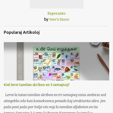
Esperanto
by
Nee's Store
Popularaj Artikoloj
Kiel lerni tamilan skribon en 3 semajnoj?
Lerni la tutan tamilan skribon en tri semajnoj estas ambicia sed
atingebla celo kun konsekvenca penado kaj strukturita aliro. Jen
paŝo post paŝo por helpi vin regi la tamilan alfabeton en tiu
tempo: Semajno 1: Lernu la Bazojn Komprenu la tamilan