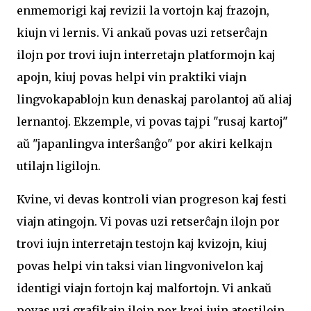
enmemorigi kaj revizii la vortojn kaj frazojn,
kiujn vi lernis. Vi ankaŭ povas uzi retserĉajn
ilojn por trovi iujn interretajn platformojn kaj
apojn, kiuj povas helpi vin praktiki viajn
lingvokapablojn kun denaskaj parolantoj aŭ aliaj
lernantoj. Ekzemple, vi povas tajpi "rusaj kartoj"
aŭ "japanlingva interŝanĝo" por akiri kelkajn
utilajn ligilojn.
Kvine, vi devas kontroli vian progreson kaj festi
viajn atingojn. Vi povas uzi retserĉajn ilojn por
trovi iujn interretajn testojn kaj kvizojn, kiuj
povas helpi vin taksi vian lingvonivelon kaj
identigi viajn fortojn kaj malfortojn. Vi ankaŭ
povas uzi grafikajn ilojn por krei iujn atestilojn,