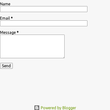
Name
Email
*
Message
*
Powered by Blogger