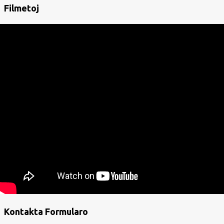
Filmetoj
Kontakta Formularo