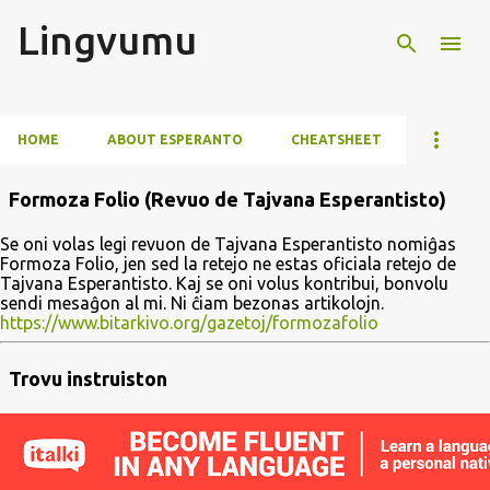
Lingvumu
Skip to main content
HOME
ABOUT ESPERANTO
CHEATSHEET
Formoza Folio (Revuo de Tajvana Esperantisto)
P
Se oni volas legi revuon de Tajvana Esperantisto nomiĝas
o
Formoza Folio, jen sed la retejo ne estas oficiala retejo de
s
Tajvana Esperantisto. Kaj se oni volus kontribui, bonvolu
sendi mesaĝon al mi. Ni ĉiam bezonas artikolojn.
t
https://www.bitarkivo.org/gazetoj/formozafolio
s
Trovu instruiston