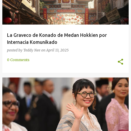
La Graveco de Konado de Medan Hokkien por
Internacia Komunikado
posted by
Teddy Nee
on
April 13, 2025
0 Comments