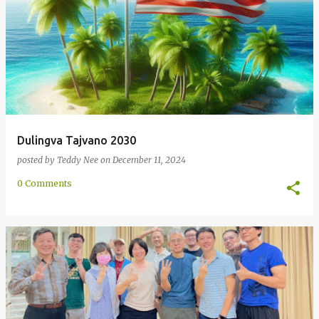
Dulingva Tajvano 2030
posted by
Teddy Nee
on
December 11, 2024
0 Comments