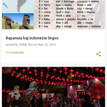
Rapanuia kaj indonezia lingvo
posted by
Teddy Nee
on
May 25, 2024
0 Comments