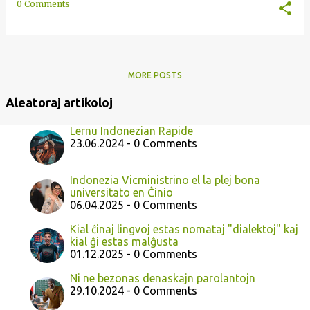
0 Comments
MORE POSTS
Aleatoraj artikoloj
Lernu Indonezian Rapide
23.06.2024 - 0 Comments
Indonezia Vicministrino el la plej bona
universitato en Ĉinio
06.04.2025 - 0 Comments
Kial ĉinaj lingvoj estas nomataj "dialektoj" kaj
kial ĝi estas malĝusta
01.12.2025 - 0 Comments
Ni ne bezonas denaskajn parolantojn
29.10.2024 - 0 Comments