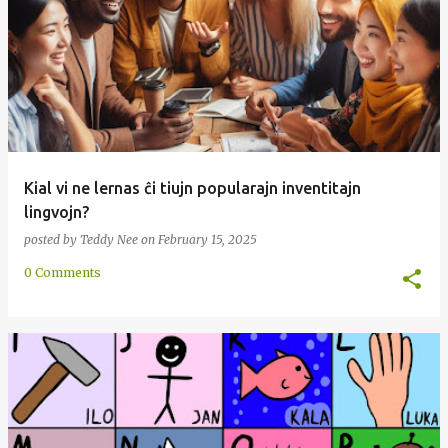
Kial vi ne lernas ĉi tiujn popularajn inventitajn
lingvojn?
posted by
Teddy Nee
on
February 15, 2025
0 Comments