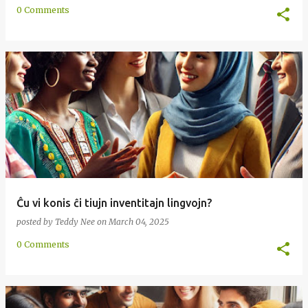
0 Comments
Ĉu vi konis ĉi tiujn inventitajn lingvojn?
posted by
Teddy Nee
on
March 04, 2025
0 Comments