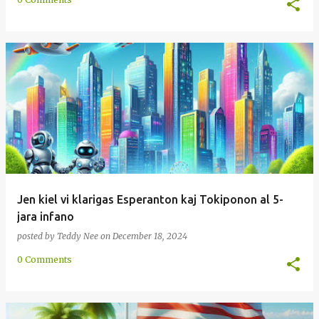
Jen kiel vi klarigas Esperanton kaj Tokiponon al 5-
jara infano
posted by
Teddy Nee
on
December 18, 2024
0 Comments