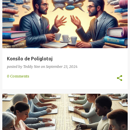
Konsilo de Poliglotoj
posted by
Teddy Nee
on
September 23, 2024
0 Comments