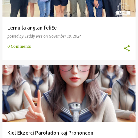
Lernu la anglan feliĉe
posted by
Teddy Nee
on
November 18, 2024
0 Comments
Kiel Ekzerci Paroladon kaj Prononcon