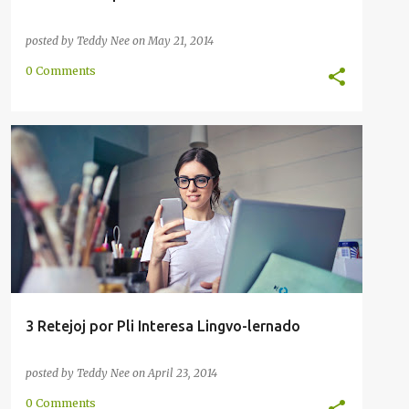
posted by
Teddy Nee
on
May 21, 2014
0 Comments
ARABA
ARTEFARITA
ĈINA
ENRETA
ESPERANTO
EŬROPO
FRANCA
GERMANA
INTERNACIA
+
ITALA
3 Retejoj por Pli Interesa Lingvo-lernado
posted by
Teddy Nee
on
April 23, 2014
0 Comments