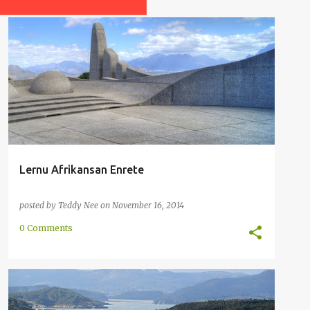
AFRIKANSA
ANGLA
ENRETA
INTERPAROLADO
NEDERLANDA
+
Lernu Afrikansan Enrete
posted by
Teddy Nee
on
November 16, 2014
0 Comments
AFRIKA
AFRIKANSA
ENKONDUKO
RAKONTO
+