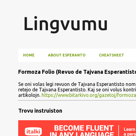
Lingvumu
HOME
ABOUT ESPERANTO
CHEATSHEET
P
Formoza Folio (Revuo de Tajvana Esperantist
o
Se oni volas legi revuon de Tajvana Esperantisto nomi
s
retejo de Tajvana Esperantisto. Kaj se oni volus kont
artikolojn.
https://www.bitarkivo.org/gazetoj/formoza
t
s
Trovu instruiston