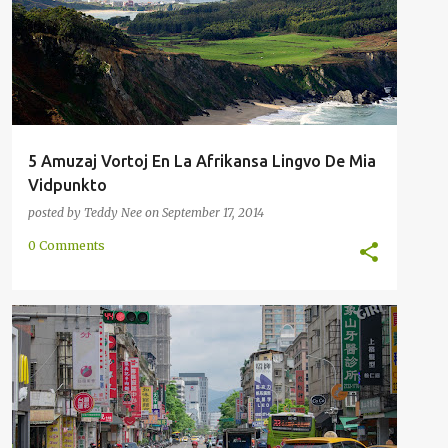
VORTPROVIZO
5 Amuzaj Vortoj En La Afrikansa Lingvo De Mia
Vidpunkto
posted by
Teddy Nee
on
September 17, 2014
0 Comments
BIRMA
ENKONDUKO
HAKKA
INDONEZIA
MOTIVADO
TAGALOGA
TAJLANDA
+