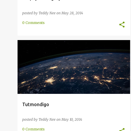
posted by
Teddy Nee
on
May 28, 2014
0 Comments
BEZONO
ENKONDUKO
INTERNACIA
LINGVO
MONDO
TUTMONDIGO
+
Tutmondigo
posted by
Teddy Nee
on
May 10, 2014
0 Comments