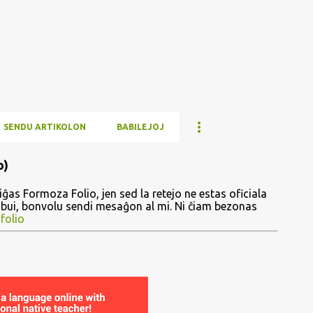
Skip to main content
SENDU ARTIKOLON
BABILEJOJ
o)
ĝas Formoza Folio, jen sed la retejo ne estas oficiala
ribui, bonvolu sendi mesaĝon al mi. Ni ĉiam bezonas
folio