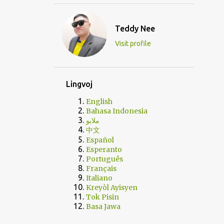
Teddy Nee
Visit profile
Lingvoj
English
Bahasa Indonesia
ملايو
中文
Español
Esperanto
Português
Français
Italiano
Kreyòl Ayisyen
Tok Pisin
Basa Jawa