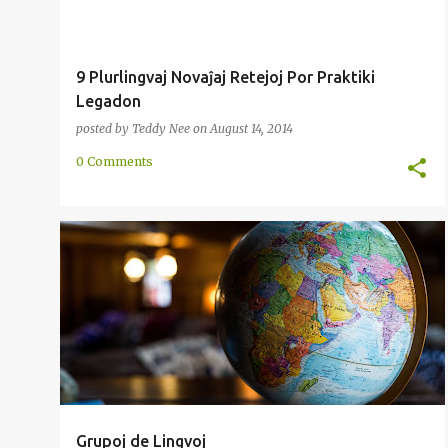
9 Plurlingvaj Novaĵaj Retejoj Por Praktiki
Legadon
posted by
Teddy Nee
on
August 14, 2014
0 Comments
INTERNACIA
METODO
RAKONTO
Grupoj de Lingvoj