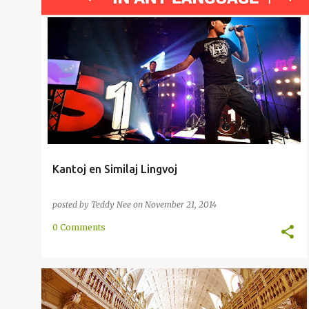
AFRIKANSA
ENKONDUKO
ESPERANTA
HISPANA
KULTURO
NEDERLANDA
+
Kantoj en Similaj Lingvoj
posted by
Teddy Nee
on
November 21, 2014
0 Comments
ANGLA
EŬROPO
HISPANA
METODO
RAKONTO