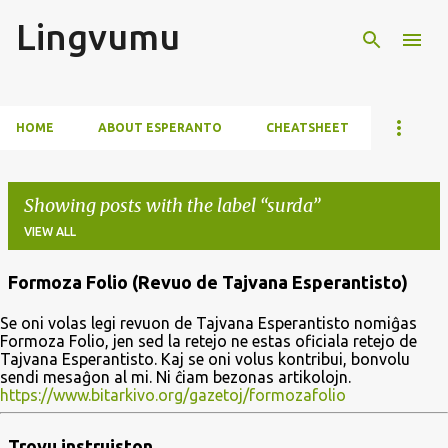
Lingvumu
Skip to main content
HOME
ABOUT ESPERANTO
CHEATSHEET
Showing posts with the label
surda
VIEW ALL
Formoza Folio (Revuo de Tajvana Esperantisto)
P
Se oni volas legi revuon de Tajvana Esperantisto nomiĝas
o
Formoza Folio, jen sed la retejo ne estas oficiala retejo de
s
Tajvana Esperantisto. Kaj se oni volus kontribui, bonvolu
sendi mesaĝon al mi. Ni ĉiam bezonas artikolojn.
t
https://www.bitarkivo.org/gazetoj/formozafolio
s
Trovu instruiston