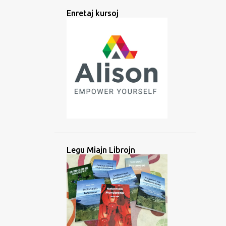
ANTIKVA
APPO
ARABA
Enretaj kursoj
ARABO
ARGENTINO
ARTEFARITA
ARTOJ
ATESTILO
ATLAANS
ATLANSA
AUDIO
AŬSKULTADO
AŬSKULTU
AŬSTRONEZIA
AVANTAĜO
AZERBAJĜANO
AZIO
BAJBAJINA
BALIA
BANGLADEŜO
BARATA
BARATO
BATAKA
BATANESO
Legu Miajn Librojn
BATANO
BEZONO
BIBLIO
BILDOJ
BIRMA
BLOGO
BOLIVIO
BRAHMIA
BRITA
BRUNEJO
BUSUU
ĈAVAKANA