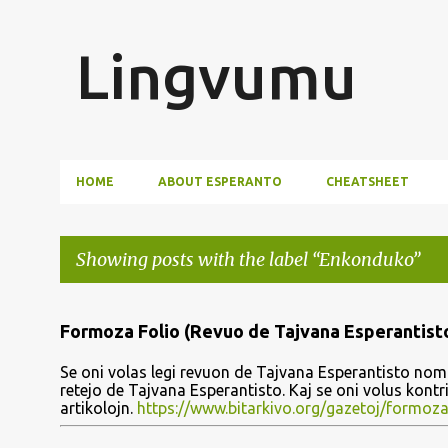
Lingvumu
HOME
ABOUT ESPERANTO
CHEATSHEET
Showing posts with the label
Enkonduko
P
Formoza Folio (Revuo de Tajvana Esperantist
o
Se oni volas legi revuon de Tajvana Esperantisto nomi
s
retejo de Tajvana Esperantisto. Kaj se oni volus kont
artikolojn.
https://www.bitarkivo.org/gazetoj/formoza
t
s