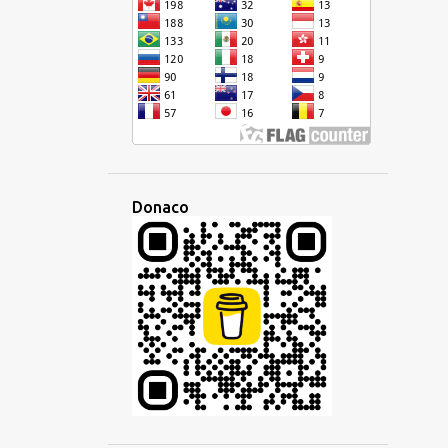
ESPERANTO
ESPLORO
ETIMOLOGIO
ETNO
EŬROPA
EŬROPO
EVENTO
EVOLUADO
FAMILIO
FANTAZIA
FESTO
FILIO
FILIPINA
FILIPINOJ
FILMETO
FIRMAO
FRANCA
Donaco
FRAZO
FREMDA
FREMDLINGVO
FREMDULOJ
GALEGA
GEOGRAFIA
GERMANA
GESTO
GLOSSIKO
GRAMATIKO
HAITIA KREOLA
HAITIO
HAKKA
HEBREA
HELPA
HEREDAĴO
HISPANA
HISTORIO
HOKKIEN
HOKKIENA