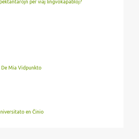
spektantarojn per viaj lingvokapabloj?
o De Mia Vidpunkto
universitato en Ĉinio