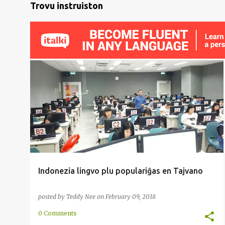
Trovu instruiston
ENKONDUKO
INDONEZIO
LINGVO
POPULARA
TAJVANO
TESTO
UNIVERSITATO
+
Indonezia lingvo plu populariĝas en Tajvano
posted by
Teddy Nee
on
February 09, 2018
0 Comments