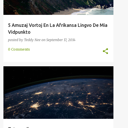
5 Amuzaj Vortoj En La Afrikansa Lingvo De Mia
Vidpunkto
posted by
Teddy Nee
on
September 17, 2014
0 Comments
BEZONO
ENKONDUKO
INTERNACIA
LINGVO
MONDO
TUTMONDIGO
+