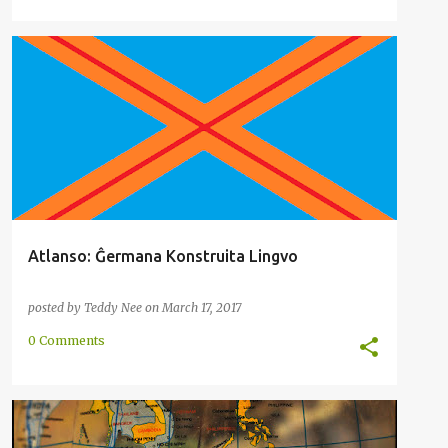
AFRIKO
ATLAANS
ATLANSA
ENKONDUKO
+
1
Atlanso: Ĝermana Konstruita Lingvo
posted by
Teddy Nee
on
March 17, 2017
0 Comments
ENKONDUKO
GLOSSIKO
INDONEZIO
MALAJA