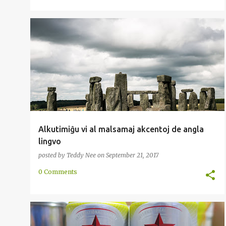
AKCENTO
ENKONDUKO
KING
KOMEDIO
+
1
Alkutimiĝu vi al malsamaj akcentoj de angla
lingvo
posted by
Teddy Nee
on
September 21, 2017
0 Comments
AŬSTRONEZIA
ENKONDUKO
INDONEZIA