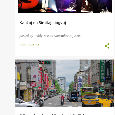
Kantoj en Similaj Lingvoj
posted by
Teddy Nee
on
November 21, 2014
0 Comments
BIRMA
ENKONDUKO
HAKKA
INDONEZIA
MOTIVADO
TAGALOGA
TAJLANDA
+