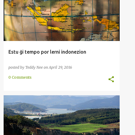
MALAJZIO
METODO
RECENZO
+
Estu ĝi tempo por lerni indonezion
posted by
Teddy Nee
on
April 29, 2016
0 Comments
AFRIKA
AFRIKANSA
ENKONDUKO
RAKONTO
+
VORTPROVIZO