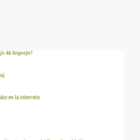
ujn 46 lingvojn?
oj
uko en la Interreto