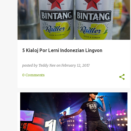
INDONEZIO
METODO
+
5 Kialoj Por Lerni Indonezian Lingvon
posted by
Teddy Nee
on
February 12, 2017
0 Comments
AFRIKANSA
ENKONDUKO
ESPERANTA
HISPANA
KULTURO
NEDERLANDA
+