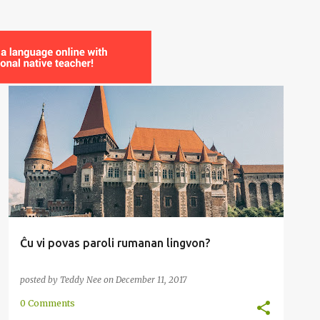
ENKONDUKO
ENRETA
LATINIDA
METODO
RAKONTO
RUMANIO
SLAVA
+
Ĉu vi povas paroli rumanan lingvon?
posted by
Teddy Nee
on
December 11, 2017
0 Comments