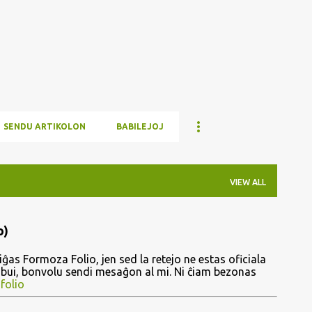
Skip to main content
SENDU ARTIKOLON
BABILEJOJ
VIEW ALL
o)
ĝas Formoza Folio, jen sed la retejo ne estas oficiala
ribui, bonvolu sendi mesaĝon al mi. Ni ĉiam bezonas
folio